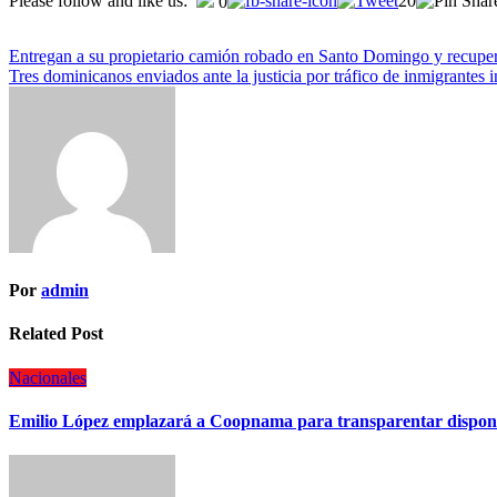
Please follow and like us:
20
0
Entregan a su propietario camión robado en Santo Domingo y recup
Tres dominicanos enviados ante la justicia por tráfico de inmigrant
Por
admin
Related Post
Nacionales
Emilio López emplazará a Coopnama para transparentar disponib