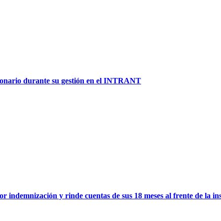
lonario durante su gestión en el INTRANT
ndemnización y rinde cuentas de sus 18 meses al frente de la instit