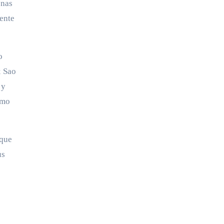
onas
nente
o
; Sao
 y
omo
 que
us