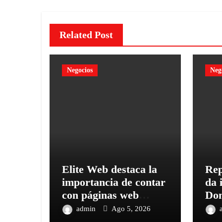
Related Post
Negocios
Neg
Elite Web destaca la
Rep
importancia de contar
da 
con páginas web
Dom
seguras en la era
Wee
admin
Ago 5, 2026
digital
eve