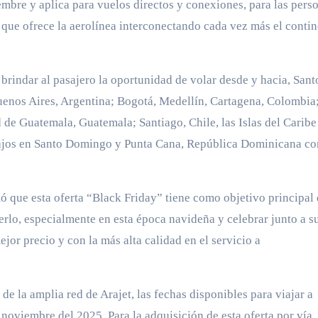
iembre y aplica para vuelos directos y conexiones, para las pers
 que ofrece la aerolínea interconectando cada vez más el conti
 brindar al pasajero la oportunidad de volar desde y hacia, Sant
nos Aires, Argentina; Bogotá, Medellín, Cartagena, Colombia
 de Guatemala, Guatemala; Santiago, Chile, las Islas del Caribe
s bajos en Santo Domingo y Punta Cana, República Dominicana c
ó que esta oferta “Black Friday” tiene como objetivo principal
rlo, especialmente en esta época navideña y celebrar junto a s
jor precio y con la más alta calidad en el servicio a
de la amplia red de Arajet, las fechas disponibles para viajar a
 noviembre del 2025. Para la adquisición de esta oferta por vía