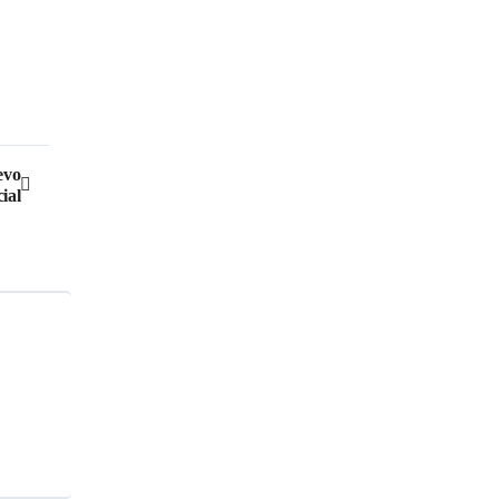
evo
ial