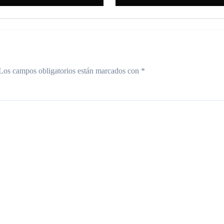
ulsarán la
ovación del país
Los campos obligatorios están marcados con
*