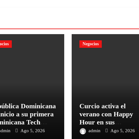
ocios
Negocios
ública Dominicana
Curcio activa el
inicio a su primera
verano con Happy
inicana Tech
Hour en sus
k con más de 70
sucursales
admin
Ago 5, 2026
admin
Ago 5, 2026
ntos que