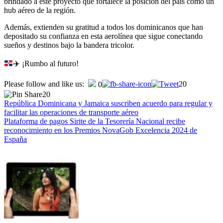
brindado a este proyecto que fortalece la posición del país como un
hub aéreo de la región.
Además, extienden su gratitud a todos los dominicanos que han
depositado su confianza en esta aerolínea que sigue conectando
sueños y destinos bajo la bandera tricolor.
✈️ ¡Rumbo al futuro!
Navegación
Please follow and like us:
20
0
20
de
República Dominicana y Jamaica suscriben acuerdo para regular y
entradas
facilitar las operaciones de transporte aéreo
Plataforma de pagos Sirite de la Tesorería Nacional recibe
reconocimiento en los Premios NovaGob Excelencia 2024 de
España