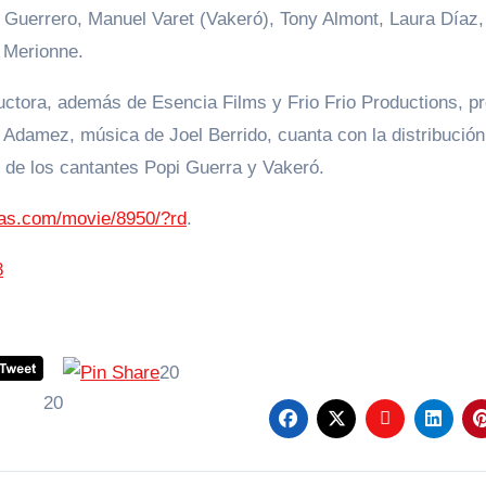
 Guerrero, Manuel Varet (Vakeró), Tony Almont, Laura Díaz,
t Merionne.
ctora, además de Esencia Films y Frio Frio Productions, pr
s Adamez, música de Joel Berrido, cuanta con la distribució
 es de los cantantes Popi Guerra y Vakeró.
mas.com/movie/8950/?rd
.
8
20
20