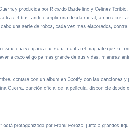
Guerra y producida por Ricardo Bardellino y Celinés Toribio, 
 va tras él buscando cumplir una deuda moral, ambos buscan 
 a cabo una serie de robos, cada vez más elaborados, contr
n, sino una venganza personal contra el magnate que lo cont
 llevar a cabo el golpe más grande de sus vidas, mientras en
embre, contará con un álbum en Spotify con las canciones y p
na Guerra, canción oficial de la película, disponible desde e
io” está protagonizada por Frank Perozo, junto a grandes fi