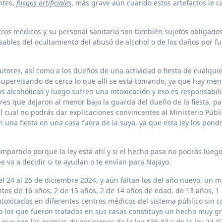
ntes,
fuegos artificiales
, más grave aún cuando estos artefactos le 
ros médicos y su personal sanitario son también sujetos obligados
sables del ocultamiento del abusó de alcohol o de los daños por f
tores, así como a los dueños de una actividad o fiesta de cualqui
 supervisando de cerca lo que allí se está tomando, ya que hay me
s alcohólicas y luego sufren una intoxicación y eso es responsabil
adres que dejaron al menor bajo la guarda del dueño de la fiesta, p
cual no podrás dar explicaciones convincentes al Ministerio Públi
n una fiesta en una casa fuera de la suya, ya que esta ley los pond
mpartida porque la ley está ahí y si el hecho pasa no podrás luego
que va a decidir si te ayudan o te envían para Najayo.
el 24 al 25 de diciembre 2024, y aún faltan los del año nuevo, un 
tes de 16 años, 2 de 15 años, 2 de 14 años de edad, de 13 años, 1 
ntoxicados en diferentes centros médicos del sistema público sin c
 o los que fueron tratados en sus casas constituye un hecho muy g
que son las propias disposiciones de la ley 136-03 y de la ley 24-97