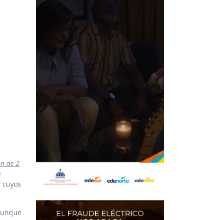
ón de 2
e
s cuyos
 aunque