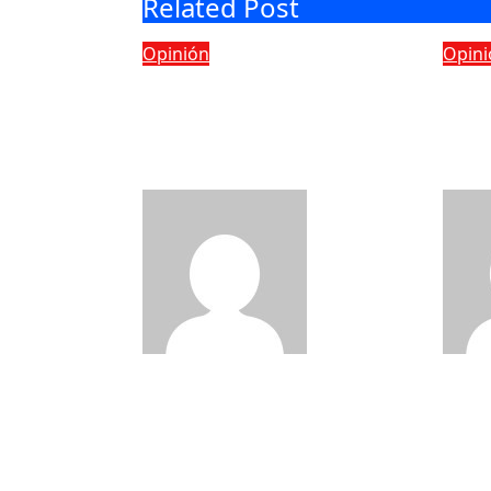
Related Post
Opinión
Opini
Por qué algunas
Mam
empresas pagan
red
menos por sus
se t
seguros?
sin
admin
Ago 5,
2026
2026