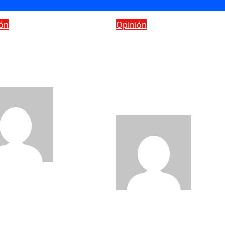
ón
Opinión
oplastia de
El pastor Darío Ma
ucción: cuando no
responde a Nuria
rata de estética,
Piera y llama a la
o de salud
reflexión a la
comunidad
evangélica
admin
Ago 5,
admin
Ju
2026