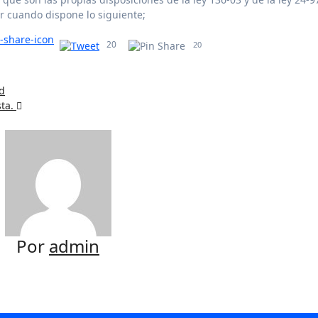
er cuando dispone lo siguiente;
20
20
ad
sta.
Por
admin