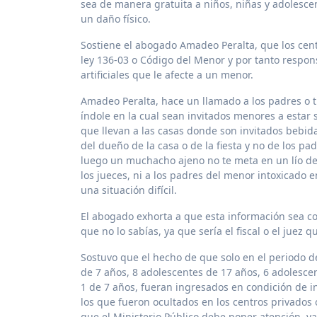
sea de manera gratuita a niños, niñas y adolesce
un daño físico.
Sostiene el
abogado Amadeo Peralta, que los cent
ley 136-03 o Código del Menor y por tanto respon
artificiales que le afecte a un menor.
Amadeo Peralta, hace un llamado a los padres o tu
índole en la cual sean invitados menores a estar
que llevan a las casas donde son invitados bebida
del dueño de la casa o de la fiesta y no de los p
luego un muchacho ajeno no te meta en un lío del 
los jueces, ni a los padres del menor intoxicado e
una situación difícil.
El abogado exhorta a que esta información sea co
que no lo sabías, ya que sería el fiscal o el juez 
Sostuvo que el hecho de que solo en el periodo d
de 7 años, 8 adolescentes de 17 años, 6 adolescen
1 de 7 años, fueran ingresados en condición de i
los que fueron ocultados en los centros privados
que el Ministerio Público debe poner atención, ya 