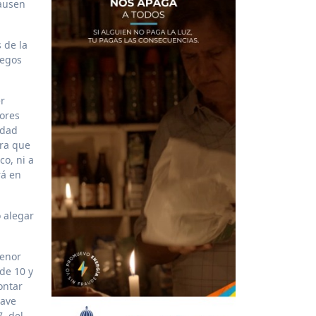
causen
 de la
uegos
er
nores
idad
ara que
co, ni a
rá en
 alegar
menor
de 10 y
ontar
rave
, del