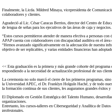
Finalmente, la Licda. Mildred Minaya, vicepresidenta de Comunicación
colaboradores y clientes.
Agradeció al Lic. César Caracas Berrios, director del Centro de Educ
de lengua de señas para los ejecutivos de las áreas de caja y negocios.
“Estos cursos permitieron atender de manera efectiva a personas con d
APAP cuenta con colaboradores con discapacidad auditiva en el área d
“Hemos avanzado significativamente en la adecuación de nuestra infrae
objetivo de ser replicables, y varias entidades financieras han adopta
<< Esta graduación es la primera y más grande cohorte del programa d
respondiendo a la necesidad de actualización profesional de sus clien
La ceremonia no solo marcó el cierre de los primeros programas, sin
la Universidad APEC, el Dr. Franklyn Holguín Haché, y de todo nuestr
la formación continua de sus clientes, les auguramos grandes éxitos 
El Diplomado en Gestión Estratégica del Talento Humano, desarrollado e
organizaciones.
Entretanto, los cursos-talleres en Ciberseguridad y Analítica de Datos
profesionales.