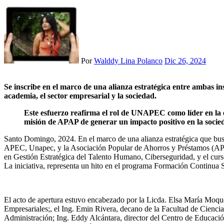
Por
Walddy Lina Polanco
Dic 26, 2024
Se inscribe en el marco de una alianza estratégica entre ambas instituciones e incluyó la entrega de certificados a los primeros 50 egresados, quienes simbolizan el éxito de esta colaboración entre la
academia, el sector empresarial y la sociedad.
Este esfuerzo reafirma el rol de UNAPEC como líder en la educación superior y su capacidad para establecer alianzas estratégicas en favor del progreso colectivo. Asimismo, refuerza la
misión de APAP de generar un impacto positivo en la soci
Santo Domingo, 2024. En el marco de una alianza estratégica que busc
APEC, Unapec, y la Asociación Popular de Ahorros y Préstamos (APAP)
en Gestión Estratégica del Talento Humano, Ciberseguridad, y el curso
La iniciativa, representa un hito en el programa Formación Contin
El acto de apertura estuvo encabezado por la Licda. Elsa María Moq
Empresariales;, el Ing. Emin Rivera, decano de la Facultad de Cienci
Administración; Ing. Eddy Alcántara, director del Centro de Educació