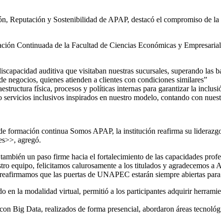
, Reputación y Sostenibilidad de APAP, destacó el compromiso de la ins
ación Continuada de la Facultad de Ciencias Económicas y Empresariales
iscapacidad auditiva que visitaban nuestras sucursales, superando las 
e negocios, quienes atienden a clientes con condiciones similares”
structura física, procesos y políticas internas para garantizar la incl
do servicios inclusivos inspirados en nuestro modelo, contando con nuest
e formación continua Somos APAP, la institución reafirma su liderazgo
tes>>, agregó.
o también un paso firme hacia el fortalecimiento de las capacidades p
o equipo, felicitamos calurosamente a los titulados y agradecemos a AP
y reafirmamos que las puertas de UNAPEC estarán siempre abiertas para
n la modalidad virtual, permitió a los participantes adquirir herramient
 con Big Data, realizados de forma presencial, abordaron áreas tecnológi