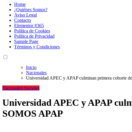
Home
¿Quiénes Somos?
Aviso Legal
Contacto
Elementor #365
Política de Cookies
Política de Privacidad
Sample Page
Términos y Condiciones
Inicio
Nacionales
Universidad APEC y APAP culminan primera cohorte 
Nacionales
Sociales
Universidad APEC y APAP culm
SOMOS APAP