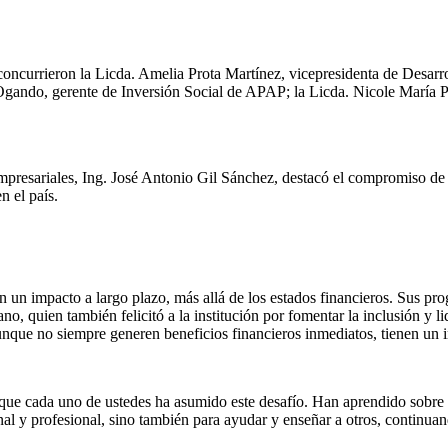
oncurrieron la Licda. Amelia Prota Martínez, vicepresidenta de Desarro
gando, gerente de Inversión Social de APAP; la Licda. Nicole María Pé
resariales, Ing. José Antonio Gil Sánchez, destacó el compromiso de la
n el país.
n un impacto a largo plazo, más allá de los estados financieros. Sus p
no, quien también felicitó a la institución por fomentar la inclusión y l
 aunque no siempre generen beneficios financieros inmediatos, tienen un 
 que cada uno de ustedes ha asumido este desafío. Han aprendido sobre 
onal y profesional, sino también para ayudar y enseñar a otros, continua