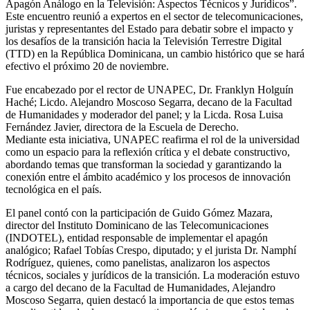
Apagón Análogo en la Televisión: Aspectos Técnicos y Jurídicos”.
Este encuentro reunió a expertos en el sector de telecomunicaciones,
juristas y representantes del Estado para debatir sobre el impacto y
los desafíos de la transición hacia la Televisión Terrestre Digital
(TTD) en la República Dominicana, un cambio histórico que se hará
efectivo el próximo 20 de noviembre.
Fue encabezado por el rector de UNAPEC, Dr. Franklyn Holguín
Haché; Licdo. Alejandro Moscoso Segarra, decano de la Facultad
de Humanidades y moderador del panel; y la Licda. Rosa Luisa
Fernández Javier, directora de la Escuela de Derecho.
Mediante esta iniciativa, UNAPEC reafirma el rol de la universidad
como un espacio para la reflexión crítica y el debate constructivo,
abordando temas que transforman la sociedad y garantizando la
conexión entre el ámbito académico y los procesos de innovación
tecnológica en el país.
El panel contó con la participación de Guido Gómez Mazara,
director del Instituto Dominicano de las Telecomunicaciones
(INDOTEL), entidad responsable de implementar el apagón
analógico; Rafael Tobías Crespo, diputado; y el jurista Dr. Namphí
Rodríguez, quienes, como panelistas, analizaron los aspectos
técnicos, sociales y jurídicos de la transición. La moderación estuvo
a cargo del decano de la Facultad de Humanidades, Alejandro
Moscoso Segarra, quien destacó la importancia de que estos temas