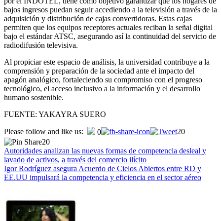
por el INDOTEL, tiene como objetivo garantizar que los hogares de
bajos ingresos puedan seguir accediendo a la televisión a través de la
adquisición y distribución de cajas convertidoras. Estas cajas
permiten que los equipos receptores actuales reciban la señal digital
bajo el estándar ATSC, asegurando así la continuidad del servicio de
radiodifusión televisiva.
Al propiciar este espacio de análisis, la universidad contribuye a la
comprensión y preparación de la sociedad ante el impacto del
apagón analógico, fortaleciendo su compromiso con el progreso
tecnológico, el acceso inclusivo a la información y el desarrollo
humano sostenible.
FUENTE: YAKAYRA SUERO
Navegación
Please follow and like us:
20
0
20
de
Autoridades analizan las nuevas formas de competencia desleal y
entradas
lavado de activos, a través del comercio ilícito
Igor Rodríguez asegura Acuerdo de Cielos Abiertos entre RD y
EE.UU impulsará la competencia y eficiencia en el sector aéreo