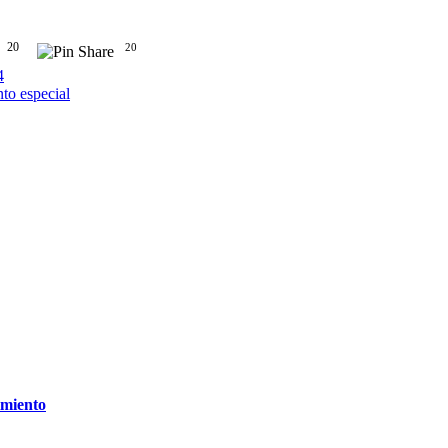
20
20
4
to especial
imiento