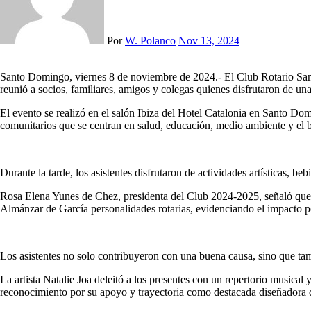
Por
W. Polanco
Nov 13, 2024
Santo Domingo, viernes 8 de noviembre de 2024.- El Club Rotario Santo Domingo Bella Vista organizó su tan esperada “Tarde de Té”, en honor a la pasada presidenta rotaria Miguelina Acosta, un evento que
reunió a socios, familiares, amigos y colegas quienes disfrutaron de una
El evento se realizó en el salón Ibiza del Hotel Catalonia en Santo Do
comunitarios que se centran en salud, educación, medio ambiente y el b
Durante la tarde, los asistentes disfrutaron de actividades artísticas, b
Rosa Elena Yunes de Chez, presidenta del Club 2024-2025, señaló que t
Almánzar de García personalidades rotarias, evidenciando el impacto p
Los asistentes no solo contribuyeron con una buena causa, sino que tam
La artista Natalie Joa deleitó a los presentes con un repertorio musical
reconocimiento por su apoyo y trayectoria como destacada diseñadora