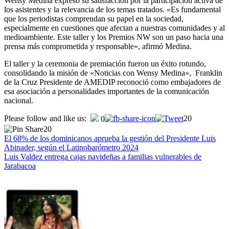
Wensy Medina expresó su satisfacción por la participación activa de
los asistentes y la relevancia de los temas tratados. «Es fundamental
que los periodistas comprendan su papel en la sociedad,
especialmente en cuestiones que afectan a nuestras comunidades y al
medioambiente. Este taller y los Premios NW son un paso hacia una
prensa más comprometida y responsable», afirmó Medina.
El taller y la ceremonia de premiación fueron un éxito rotundo,
consolidando la misión de «Noticias con Wensy Medina», Franklin
de la Cruz Presidente de AMEDIP reconoció como embajadores de
esa asociación a personalidades importantes de la comunicación
nacional.
Navegación
Please follow and like us:
20
0
20
de
El 68% de los dominicanos aprueba la gestión del Presidente Luis
entradas
Abinader, según el Latinobarómetro 2024
Luis Valdez entrega cajas navideñas a familias vulnerables de
Jarabacoa