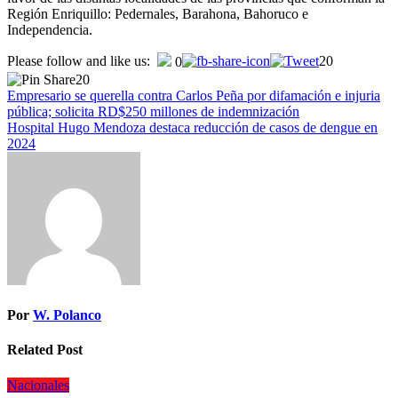
Región Enriquillo: Pedernales, Barahona, Bahoruco e
Independencia.
Navegación
Please follow and like us:
20
0
20
de
Empresario se querella contra Carlos Peña por difamación e injuria
entradas
pública; solicita RD$250 millones de indemnización
Hospital Hugo Mendoza destaca reducción de casos de dengue en
2024
Por
W. Polanco
Related Post
Nacionales