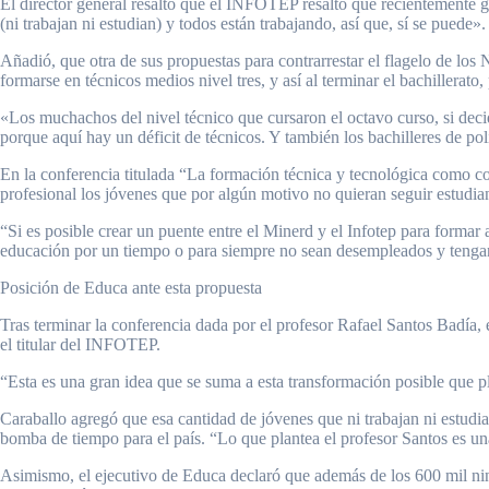
El director general resaltó que el INFOTEP resaltó que recientemente
(ni trabajan ni estudian) y todos están trabajando, así que, sí se puede».
Añadió, que otra de sus propuestas para contrarrestar el flagelo de los
formarse en técnicos medios nivel tres, y así al terminar el bachillerat
«Los muchachos del nivel técnico que cursaron el octavo curso, si deci
porque aquí hay un déficit de técnicos. Y también los bachilleres de p
En la conferencia titulada “La formación técnica y tecnológica como co
profesional los jóvenes que por algún motivo no quieran seguir estudi
“Si es posible crear un puente entre el Minerd y el Infotep para formar
educación por un tiempo o para siempre no sean desempleados y tengan 
Posición de Educa ante esta propuesta
Tras terminar la conferencia dada por el profesor Rafael Santos Badía,
el titular del INFOTEP.
“Esta es una gran idea que se suma a esta transformación posible que pl
Caraballo agregó que esa cantidad de jóvenes que ni trabajan ni estudia
bomba de tiempo para el país. “Lo que plantea el profesor Santos es un
Asimismo, el ejecutivo de Educa declaró que además de los 600 mil nini