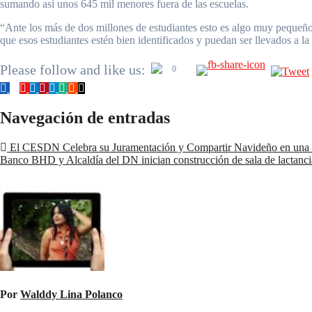
sumando así unos 645 mil menores fuera de las escuelas.
“Ante los más de dos millones de estudiantes esto es algo muy pequeño, 
que esos estudiantes estén bien identificados y puedan ser llevados a la
Please follow and like us:
0
Navegación de entradas
El CESDN Celebra su Juramentación y Compartir Navideño en una 
Banco BHD y Alcaldía del DN inician construcción de sala de lactanci
Por
Walddy Lina Polanco