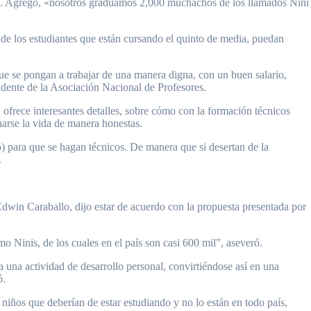
ndo. Agregó, «nosotros graduamos 2,000 muchachos de los llamados Nini
onde los estudiantes que están cursando el quinto de media, puedan
ue se pongan a trabajar de una manera digna, con un buen salario,
sidente de la Asociación Nacional de Profesores.
ofrece interesantes detalles, sobre cómo con la formación técnicos
arse la vida de manera honestas.
o) para que se hagan técnicos. De manera que si desertan de la
.
Edwin Caraballo, dijo estar de acuerdo con la propuesta presentada por
 Ninis, de los cuales en el país son casi 600 mil”, aseveró.
a una actividad de desarrollo personal, convirtiéndose así en una
ó.
iños que deberían de estar estudiando y no lo están en todo país,