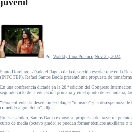
juvenil
Por
Walddy Lina Polanco
Nov 25, 2024
Santo Domingo. -Dado el flagelo de la deserción escolar que en la República Dominicana asciende a unos 645 mil estudiantes, el director general del Instituto Nacional de Formación Técnicos Profesional
(INFOTEP), Rafael Santos Badía presentó una propuesta de transformaci
En una conferencia dictada en la 28.ª edición del Congreso Internacio
segundo ciclo de la educación primaria y en el quinto de secundaria, l
“Para enfrentar la deserción escolar, el “ninismo” y la desesperanza de 
cometido algún delito”, dijo.
En este sentido, Santos Badía expuso su propuesta de trazar un puente
curso de media (octavo grado) se puedan formar técnicos auxiliares o t