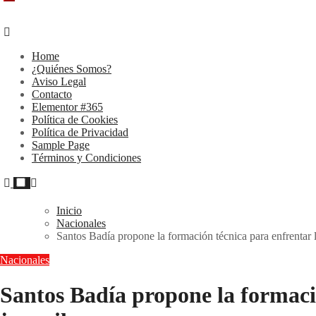
Home
¿Quiénes Somos?
Aviso Legal
Contacto
Elementor #365
Política de Cookies
Política de Privacidad
Sample Page
Términos y Condiciones
Inicio
Nacionales
Santos Badía propone la formación técnica para enfrentar l
Nacionales
Santos Badía propone la formació