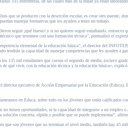
 graduó 335 enfermeras, de las cuáles más de la mitad ya están labora
 Ninis que se producen con la deserción escolar, es crear otro puente, d
o, puedan manejar formativas que los ayuden a tener un trabajo.
dieron seguir ¡qué bueno! y si no quieren seguir estudiando, entonces q
olitécnico que terminen con una formación técnica”, puntualizó el expre
mpetencia elemental de la educación básica”, el director del INFOTEP, 
ando tendrán la capacidad de manejar competencias que les ayuden a gan
 a los 135 mil estudiantes que cursan el segundo de media, (octavo grad
de qué vivir, con la educación técnica y la educación básica», explicó
 el director ejecutivo de Acción Empresarial por la Educación (Educa), 
anteamos en Educa, sobre todo en los jóvenes que están calificados como
n no tienen oportunidades, ni la capacidad de integrarse a un empleo o 
a solución concreta, rápida y posible que se puede implementar”, afirm
s que son jóvenes que no terminan el nivel medio, también hay 45 mil n