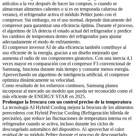
artículos a la vez después de hacer las compras, o cuando se
almacenan alimentos calientes o si es en temporada calurosa de
verano), el refrigerador activa el módulo Peltier junto con el
compresor. Sin embargo, en el uso normal, depende únicamente del
compresor para garantizar una eficiencia óptima. Durante el proceso,
el algoritmo de IA detecta el estado actual del refrigerador y predice
los cambios de temperatura dentro del refrigerador para ajustar
adecuadamente el modo de enfriamiento.
El compresor inversor AI de alta eficiencia también contribuye al
uso eficiente de la energía, gracias a un diseño mejorado que
aumenta el radio de sus componentes giratorios. Con una inercia 4,1
veces mayor en comparación con el compresor F3 convencional de
Samsung, funciona durante más tiempo y consume menos energía.
Aprovechando un algoritmo de inteligencia artificial, el compresor
optimiza dinámicamente su velocidad.
Como resultado de los esfuerzos continuos, Samsung planea
incorporar al mercado un modelo que pueda ser reconocido como el
más eficiente de ENERGY STAR en 2025.
Prolongue la frescura con un control preciso de la temperatura
La tecnología AI Hybrid Cooling mejora la frescura de los alimentos
perecederos con Hybrid Precise Cooling (Refrigeración híbrida de
precisión), que reduce las fluctuaciones de temperatura interna en el
refrigerador cuando se activa, incluso durante los ciclos de
descongelado automático del dispositivo. Al aprovechar el calor
residual de su módulo Peltier durante el proceso de descongelado,