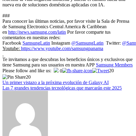
nueva era de soluciones domésticas aplicadas con IA.
###
Para conocer las últimas noticias, por favor visite la Sala de Prensa
de Samsung Electronics Central America & Caribbean
en
http://news.samsung.com/latin
Por favor comparte tus
comentarios en nuestras redes:
Facebook
SamsungLatin
Instagram
@SamsungLatin
Twitter:
@Sams
Youtube:
https://www.youtube.com/
samsungpanama
Te invitamos a que descubras los beneficios únicos y exclusivos que
tiene Samsung para sus usuarios en nuestra APP
Samsung Members
Navegación
Please follow and like us:
20
0
20
de
Un primer vistazo a la próxima evolución de Galaxy AI
entradas
Las 7 grandes tendencias tecnológicas que marcarán este 2025