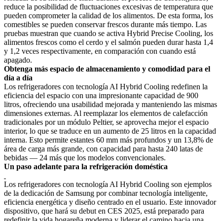
reduce la posibilidad de fluctuaciones excesivas de temperatura que
pueden comprometer la calidad de los alimentos. De esta forma, los
comestibles se pueden conservar frescos durante más tiempo. Las
pruebas muestran que cuando se activa Hybrid Precise Cooling, los
alimentos frescos como el cerdo y el salmón pueden durar hasta 1,4
y 1,2 veces respectivamente, en comparación con cuando está
apagado.
Obtenga más espacio de almacenamiento y comodidad para el
día a día
Los refrigeradores con tecnología AI Hybrid Cooling redefinen la
eficiencia del espacio con una impresionante capacidad de 900
litros, ofreciendo una usabilidad mejorada y manteniendo las mismas
dimensiones externas. Al reemplazar los elementos de calefacción
tradicionales por un módulo Peltier, se aprovecha mejor el espacio
interior, lo que se traduce en un aumento de 25 litros en la capacidad
interna. Esto permite estantes 60 mm más profundos y un 13,8% de
área de carga más grande, con capacidad para hasta 240 latas de
bebidas — 24 más que los modelos convencionales.
Un paso adelante para la refrigeración doméstica
Los refrigeradores con tecnología AI Hybrid Cooling son ejemplos
de la dedicación de Samsung por combinar tecnología inteligente,
eficiencia energética y diseño centrado en el usuario. Este innovador
dispositivo, que hará su debut en CES 2025, está preparado para
redefinir la vida hogareña moderna y liderar el camino hacia una