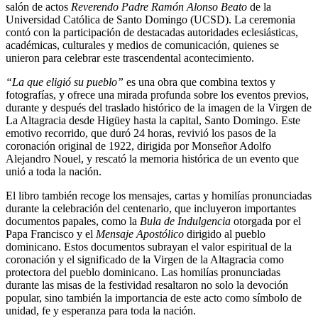
salón de actos
Reverendo Padre Ramón Alonso Beato
de la
Universidad Católica de Santo Domingo (UCSD). La ceremonia
contó con la participación de destacadas autoridades eclesiásticas,
académicas, culturales y medios de comunicación, quienes se
unieron para celebrar este trascendental acontecimiento.
“La que eligió su pueblo”
es una obra que combina textos y
fotografías, y ofrece una mirada profunda sobre los eventos previos,
durante y después del traslado histórico de la imagen de la Virgen de
La Altagracia desde Higüey hasta la capital, Santo Domingo. Este
emotivo recorrido, que duró 24 horas, revivió los pasos de la
coronación original de 1922, dirigida por Monseñor Adolfo
Alejandro Nouel, y rescató la memoria histórica de un evento que
unió a toda la nación.
El libro también recoge los mensajes, cartas y homilías pronunciadas
durante la celebración del centenario, que incluyeron importantes
documentos papales, como la
Bula de Indulgencia
otorgada por el
Papa Francisco y el
Mensaje Apostólico
dirigido al pueblo
dominicano. Estos documentos subrayan el valor espiritual de la
coronación y el significado de la Virgen de la Altagracia como
protectora del pueblo dominicano. Las homilías pronunciadas
durante las misas de la festividad resaltaron no solo la devoción
popular, sino también la importancia de este acto como símbolo de
unidad, fe y esperanza para toda la nación.