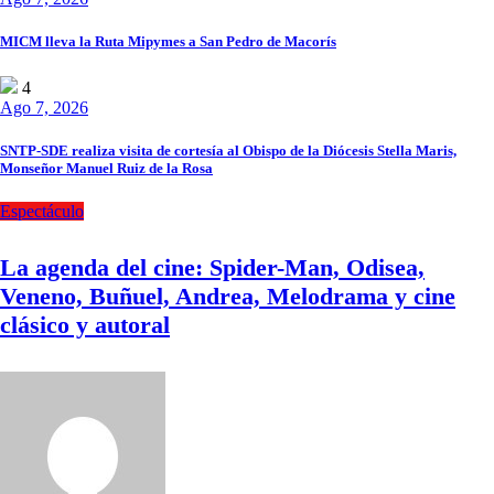
MICM lleva la Ruta Mipymes a San Pedro de Macorís
4
Ago 7, 2026
SNTP-SDE realiza visita de cortesía al Obispo de la Diócesis Stella Maris,
Monseñor Manuel Ruiz de la Rosa
Espectáculo
La agenda del cine: Spider-Man, Odisea,
Veneno, Buñuel, Andrea, Melodrama y cine
clásico y autoral