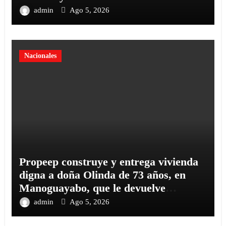
admin
Ago 5, 2026
Nacionales
Propeep construye y entrega vivienda
digna a doña Olinda de 73 años, en
Manoguayabo, que le devuelve
tranquilidad y esperanza a toda su
admin
Ago 5, 2026
familia