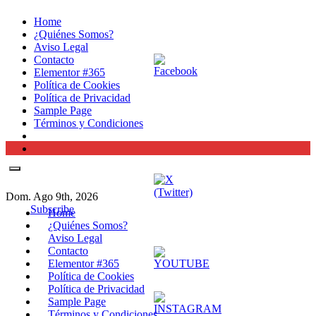
Ir
Home
al
¿Quiénes Somos?
contenido
Aviso Legal
Contacto
Elementor #365
Política de Cookies
Política de Privacidad
Sample Page
Términos y Condiciones
Dom. Ago 9th, 2026
Subscribe
Home
¿Quiénes Somos?
Aviso Legal
Contacto
Elementor #365
Política de Cookies
Política de Privacidad
Sample Page
Términos y Condiciones