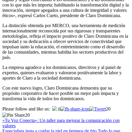
con lo que más les importa; habilitando la transformación digital y la
innovación, siempre apegados a una cultura de integridad y valores
éticos», expresó Carlos Cueto, presidente de Claro Dominicana.
La distinción obtenida por MERCO, una herramienta de medición
internacionalmente reconocida por sus rigurosas y transparentes
metodologías, refleja el impacto positivo de Claro Dominicana en la
sociedad y su dedicación a ofrecer servicios de conectividad que
impulsan tanto la educación, el entretenimiento como el desarrollo
de las comunidades, mientras habilita los sectores productivos del
país.
La empresa agradece a los dominicanos, directivos y al panel de
expertos, quienes evaluaron y valoraron positivamente la labor y
aportes de Claro a la sociedad dominicana.
Con este nuevo logro, Claro Dominicana demuestra que su
propósito corporativo de hacer posible un mejor país impacta y
transforma la vida de todos los dominicanos.
Navegación
Please follow and like us:
20
0
20
de
«Tu Voz Conecta»: Un taller para mejorar la comunicación con
entradas
valores
Especialista insta a cuidar la piel en tiempos de frio Todo lo que