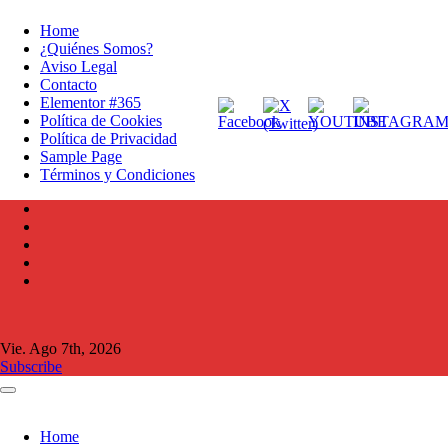
Ir
Home
al
¿Quiénes Somos?
contenido
Aviso Legal
Contacto
Elementor #365
Política de Cookies
Política de Privacidad
Sample Page
Términos y Condiciones
Vie. Ago 7th, 2026
Subscribe
Home