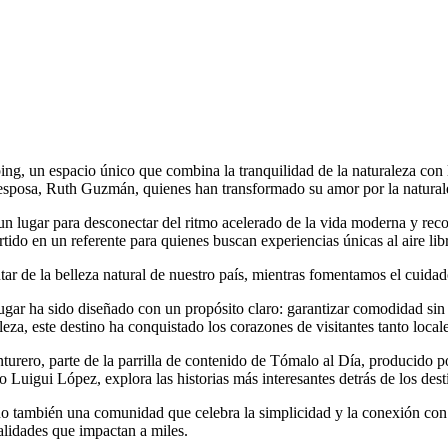
g, un espacio único que combina la tranquilidad de la naturaleza con l
u esposa, Ruth Guzmán, quienes han transformado su amor por la naturale
un lugar para desconectar del ritmo acelerado de la vida moderna y reco
do en un referente para quienes buscan experiencias únicas al aire lib
tar de la belleza natural de nuestro país, mientras fomentamos el cuida
l lugar ha sido diseñado con un propósito claro: garantizar comodidad s
za, este destino ha conquistado los corazones de visitantes tanto local
enturero, parte de la parrilla de contenido de Tómalo al Día, producid
i López, explora las historias más interesantes detrás de los destinos
 también una comunidad que celebra la simplicidad y la conexión con la
alidades que impactan a miles.