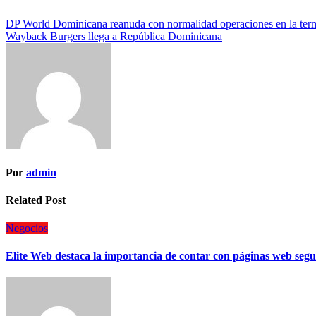
DP World Dominicana reanuda con normalidad operaciones en la term
Wayback Burgers llega a República Dominicana
Por
admin
Related Post
Negocios
Elite Web destaca la importancia de contar con páginas web segur