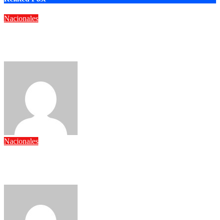
Nacionales
Emilio López emplazará a Coopnama para transparentar
disponibilidad de fondos de los maestros
admin
Ago 6, 2026
Nacionales
Milton Morrison denuncia que rechazó un presunto soborno
millonario durante su gestión en el INTRANT