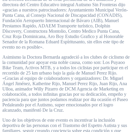
directora del Centro Educativo integral Autismo Sin Fronteras dijo
«gracias a nuestros patrocinadores: Ayuntamiento Municipal Verón-
Punta Cana, al Consejo Nacional de Discapacidad (CONADIS),
Fundación Aeropuerto Internacional de Bávaro (AIB), Manuel
Prestamos Rapido, ADAEM Transporte turístico, Dolphin
Díscovery, Constructora Montolio, Centro Medico Punta Cana,
Cruz Roja Dominicana, Aro Boy Estudio Grafico y al Honorable
Senador de la Romana Eduard Espíritusanto, sin ellos este tipo de
evento no es posible».
Asimismo la Doctora Bernarda agradeció a los clubes de ciclismo de
la comunidad por apoyar esta noble causa, como son: Los Puyaoo
Bike Team, Activos MTB, y a todos los ciclistas por participar en el
recorrido de 25 km urbano bajo la guía de Manuel Perez Rijo.
«Gracias al equipo de colaboradores y organizadores: Dr. Miguel
Ángel Jiménez, Katherine Rijo, Manuel Perez Rijo, Juan Rijo, Ana
Ulloa, animador Willy Pizarro de DCM Agencia de Marketing en
colaboración, a todos infinitas gracias por su dedicación, empeño y
paciencia para que juntos podamos realizar por 4ta ocasión el Paseo
Pedaleando por el Autismo, super emocionados por el logro
alcanzado, manifestó De la Cruz.
Uno de los objetivos de este evento es incentivar la inclusión
deportiva de las personas con el Trastorno del Espetro Autista y sus
familiares, seguir creando conciencia sobre esta condición y que