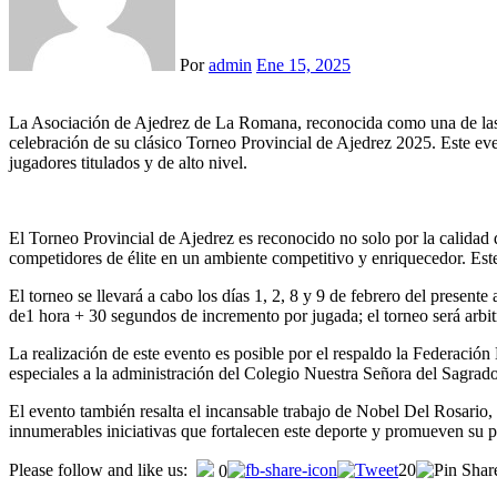
Por
admin
Ene 15, 2025
La Asociación de Ajedrez de La Romana, reconocida como una de las organizaciones más activas y comprometidas con la promoción del ajedrez en la República Dominicana, anuncia con entusiasmo la
celebración de su clásico Torneo Provincial de Ajedrez 2025. Este eve
jugadores titulados y de alto nivel.
El Torneo Provincial de Ajedrez es reconocido no solo por la calidad 
competidores de élite en un ambiente competitivo y enriquecedor. Este
El torneo se llevará a cabo los días 1, 2, 8 y 9 de febrero del presen
de1 hora + 30 segundos de incremento por jugada; el torneo será arb
La realización de este evento es posible por el respaldo la Federació
especiales a la administración del Colegio Nuestra Señora del Sagrad
El evento también resalta el incansable trabajo de Nobel Del Rosario,
innumerables iniciativas que fortalecen este deporte y promueven su pr
Navegación
Please follow and like us:
20
0