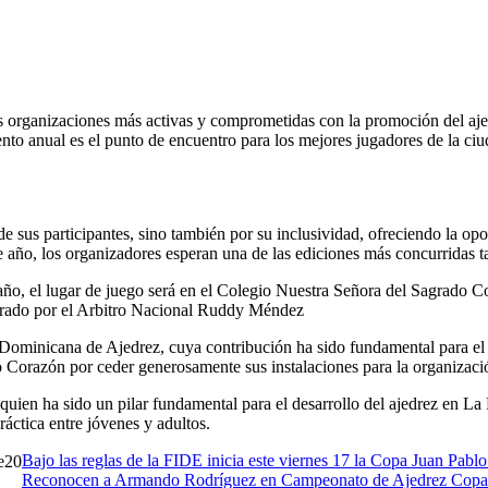
nto anual es el punto de encuentro para los mejores jugadores de la ciu
de sus participantes, sino también por su inclusividad, ofreciendo la o
 año, los organizadores esperan una de las ediciones más concurridas tan
te año, el lugar de juego será en el Colegio Nuestra Señora del Sagrado 
itrado por el Arbitro Nacional Ruddy Méndez
n Dominicana de Ajedrez, cuya contribución ha sido fundamental para el
o Corazón por ceder generosamente sus instalaciones para la organizaci
 quien ha sido un pilar fundamental para el desarrollo del ajedrez en 
áctica entre jóvenes y adultos.
Bajo las reglas de la FIDE inicia este viernes 17 la Copa Juan Pab
20
Reconocen a Armando Rodríguez en Campeonato de Ajedrez Copa 