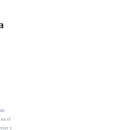
a
 de
 en el
rior y