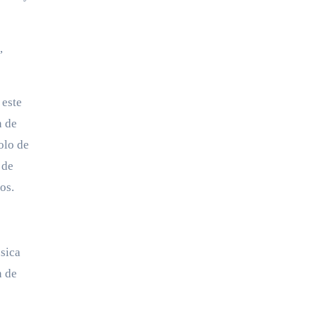
,
 este
n de
olo de
 de
os.
sica
n de