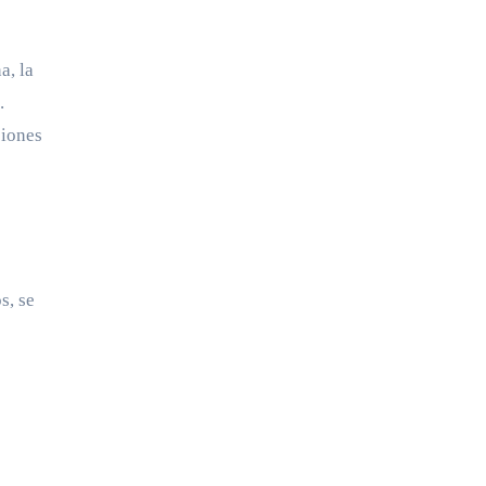
a, la
.
ciones
s, se