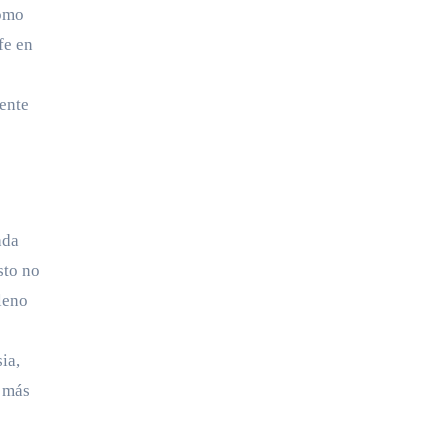
como
fe en
iente
ada
sto no
leno
ia,
, más