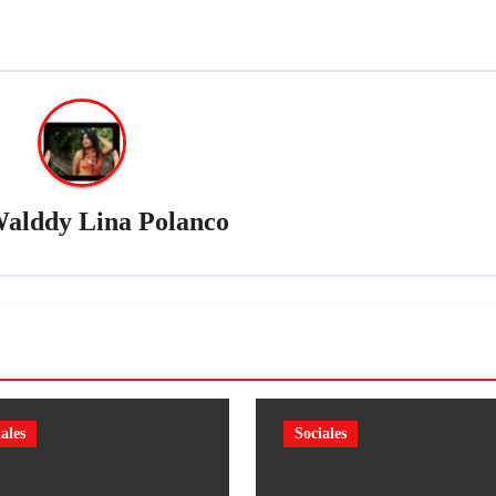
alddy Lina Polanco
ales
Sociales