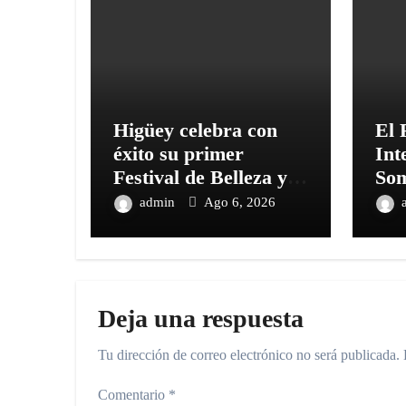
Higüey celebra con
El 
éxito su primer
Int
Festival de Belleza y
Som
Emprendimiento
Oco
admin
Ago 6, 2026
ded
bio
Deja una respuesta
Tu dirección de correo electrónico no será publicada.
Comentario
*