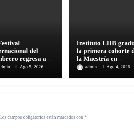
Festival
Instituto LHB grad
ernacional del
la primera cohorte 
brero regresa a
la Maestría en
a con una edición
Educación con
admin
Ago 5, 2026
admin
Ago 4, 2026
icada a la
Enfoque STEM en
diversidad
República Dominic
Los campos obligatorios están marcados con
*