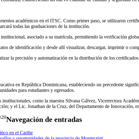
umentos académicos en el ITSC. Como primer paso, se utilizaron certif
rcará todas las graduaciones de la institución.
institucional, asociado a su matrícula, permitiendo la verificación glob
os de identificación y desde allí visualizar, descargar, imprimir o comp
zar la precisión y automatización en la distribución de los certificados
ucativa en República Dominicana, estableciendo un precedente signific
nidades para estudiantes y egresados.
es institucionales, como la maestra Silvana Gálvez, Vicerrectora Acadé
ción; y el Lic. Jonathan de la Cruz, del Departamento de Innovación, en
20
Navegación de entradas
tico en el Caribe
fíos y oportunidades de la provincia de Montecristi