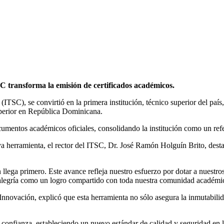
SC transforma la emisión de certificados académicos.
TSC), se convirtió en la primera institución, técnico superior del país
perior en República Dominicana.
cumentos académicos oficiales, consolidando la institución como un refer
 herramienta, el rector del ITSC, Dr. José Ramón Holguín Brito, destacó
n llega primero. Este avance refleja nuestro esfuerzo por dotar a nuestr
 alegría como un logro compartido con toda nuestra comunidad académi
e Innovación, explicó que esta herramienta no sólo asegura la inmutabi
.
onfianza, estableciendo un nuevo estándar de calidad y seguridad en l