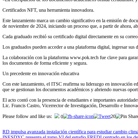
Certificados NFT, una herramienta innovadora.
Este lanzamiento marca un cambio significativo en la emisión de doc
de noviembre de 2024, iniciando un proceso que, a partir de ahora, aba
Cada graduado recibió su certificado digital directamente en su correo 
Los graduados pueden acceder a una plataforma digital, ingresar sus dat
La colaboración con la plataforma www.pok.tech fue clave para garanti
los documentos de forma eficiente y segura.
Un precedente en innovación educativa
Con este lanzamiento, el ITSC reafirma su liderazgo en innovación ed
que se gestionan los documentos académicos y abriendo nuevas oportu
El acto contó con la presencia de estudiantes e importantes autoridad
Lic. Francis Castro, Vicerrector de Investigación, Desarrollo e Innova
Please follow and like us:
20
0
RD impulsa avanzada instalación científica para estudiar cambio climá
INESDYC presenta el tomo VI del estudio FREDI centrado en los desa