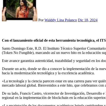
Por
Walddy Lina Polanco
Dic 18, 2024
Con el lanzamiento oficial de esta herramienta tecnológica, el IT
Santo Domingo Este, R.D. El Instituto Técnico Superior Comunitario (I
(Token No Fungible), marcando así un nuevo hito en la educación su
Este avance garantiza autenticidad, trazabilidad y seguridad en los do
Durante un acto, donde se dio a conocer la implementación de la nueva
hacia la modernización tecnológica y la excelencia académica.
«La tecnología y la ciencia parecen estar en una carrera para ver quié
mercado laboral global. Bienvenidos a este hito, que celebramos con
De su lado, Francis Castro, vicerrector de Investigación, Desarrollo 
regional en la implementación de blockchain en la educación superior
«La encriptación de los documentos académicos brinda certidumbre y c