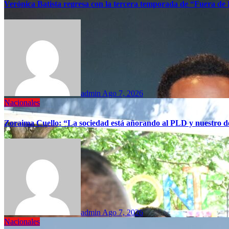
Verónica Batista regresa con la tercera temporada de “Fuera de
admin
Ago 7, 2026
Nacionales
Zoraima Cuello: “La sociedad está añorando al PLD y nuestro de
admin
Ago 7, 2026
Nacionales