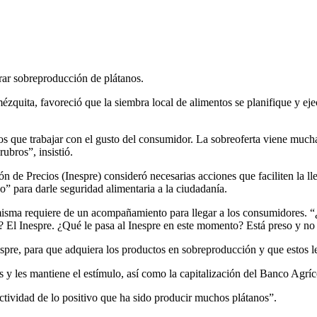
rar sobreproducción de plátanos.
quita, favoreció que la siembra local de alimentos se planifique y eje
mos que trabajar con el gusto del consumidor. La sobreoferta viene muc
ubros”, insistió.
n de Precios (Inespre) consideró necesarias acciones que faciliten la ll
 para darle seguridad alimentaria a la ciudadanía.
misma requiere de un acompañamiento para llegar a los consumidores. “¿
? El Inespre. ¿Qué le pasa al Inespre en este momento? Está preso y no 
nespre, para que adquiera los productos en sobreproducción y que estos 
s y les mantiene el estímulo, así como la capitalización del Banco Agr
ectividad de lo positivo que ha sido producir muchos plátanos”.