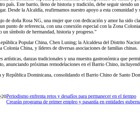
tro país. Este barrio, lleno de historia y tradición, debe seguir siendo 
ogar. Desde la Alcaldía, reafirmamos nuestro apoyo a esta comunidad y s
jo de doña Rosa NG, una mujer que con dedicación y amor ha sido clave 
n punto de referencia, con una conexión especial con la Zona Colonial,
do un símbolo de hermandad, historia y progreso.”
República Popular China, Chen Luning; la Alcaldesa del Distrito Nacio
Colonia China, y líderes de diversas asociaciones de familias chinas.
s artísticas, danzas tradicionales y una muestra gastronómica que permiti
, anunciando próximas remodelaciones en el Barrio Chino, incluyendo e
na y República Dominicana, consolidando el Barrio Chino de Santo Domin
Periodismo enfrenta retos y desafíos para permanecer en el tiempo
20
Crearán programa de primer empleo y pasantía en entidades guber