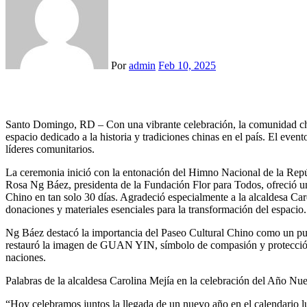
Por
admin
Feb 10, 2025
Santo Domingo, RD – Con una vibrante celebración, la comunidad chi
espacio dedicado a la historia y tradiciones chinas en el país. El ev
líderes comunitarios.
La ceremonia inició con la entonación del Himno Nacional de la Rep
Rosa Ng Báez, presidenta de la Fundación Flor para Todos, ofreció una
Chino en tan solo 30 días. Agradeció especialmente a la alcaldesa C
donaciones y materiales esenciales para la transformación del espacio.
Ng Báez destacó la importancia del Paseo Cultural Chino como un punt
restauró la imagen de GUAN YIN, símbolo de compasión y protección. A
naciones.
Palabras de la alcaldesa Carolina Mejía en la celebración del Año N
“Hoy celebramos juntos la llegada de un nuevo año en el calendario l