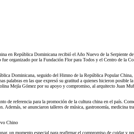
na en República Dominicana recibió el Año Nuevo de la Serpiente de 
ento fue organizado por la Fundación Flor para Todos y el Centro de la C
ública Dominicana, seguido del Himno de la República Popular China, 
s palabras en las que expresó su gratitud a quienes hicieron posible l
arolina Mejía Gómez por su apoyo y compromiso, al arquitecto Juan Mub
o de referencia para la promoción de la cultura china en el país. Como 
demás, se anunciaron talleres de música, gastronomía, medicina tradic
uevo Chino
unar, un momento especial para reafirmar el compromiso de cuidar y pr