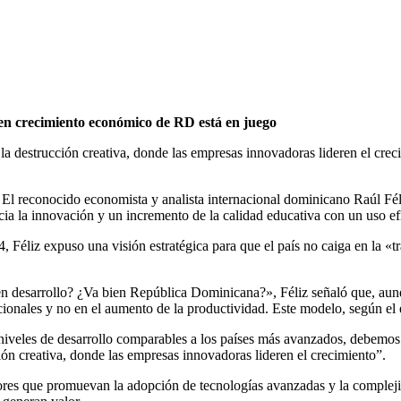
go en crecimiento económico de RD está en juego
 reconocido economista y analista internacional dominicano Raúl Féliz
a la innovación y un incremento de la calidad educativa con un uso efi
 Féliz expuso una visión estratégica para que el país no caiga en la «
en desarrollo? ¿Va bien República Dominicana?», Féliz señaló que, au
cionales y no en el aumento de la productividad. Este modelo, según el
veles de desarrollo comparables a los países más avanzados, debemos re
ción creativa, donde las empresas innovadoras lideren el crecimiento”.
tores que promuevan la adopción de tecnologías avanzadas y la complejid