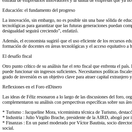
entrada de empresarios innovadores y la salida de empresas que ya no
Educación: el fundamento del progreso
La innovación, sin embargo, no es posible sin una base sólida de educa
tecnológicas para garantizar que las futuras generaciones puedan comp
desigualdad seguirá creciendo”, enfatizó.
Además, el economista sugirió que el uso eficiente de los recursos edu
formación de docentes en áreas tecnológicas y el acceso equitativo a h
El desafío fiscal
Otro punto crítico de su análisis fue el reto fiscal que enfrenta el paí
puede funcionar sin ingresos suficientes. Necesitamos políticas fiscal
grado de inversión es un objetivo clave para atraer capital extranjero 
Reflexiones en el Foro elDinero
Las ideas de Féliz resonaron a lo largo de las discusiones del foro, or
complementaron su análisis con perspectivas específicas sobre sus áre
* Turismo : Jacqueline Mora, viceministra técnica de Turismo, destacó
* Industria : Julio Virgilio Brache, presidente de la AIRD, abogó por
* Finanzas : En un panel moderado por Víctor Bautista, socio director
social.