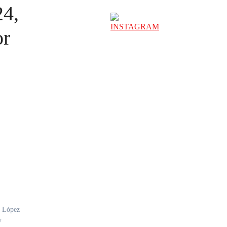
24,
or
o López
y