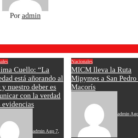
Por
admin
ales
Nacionales
ima Cuello: “La
MICM lleva la Ruta
edad está añorando al
Mipymes a San Pedro
y nuestro deber es
Macorís
nicar con la verdad
s evidencias
admin
Ago
admin
Ago 7,