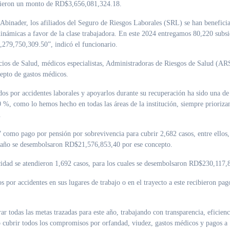
ibieron un monto de RD$3,656,081,324.18.
 Abinader, los afiliados del Seguro de Riesgos Laborales (SRL) se han benefici
 dinámicas a favor de la clase trabajadora. En este 2024 entregamos 80,220 subsi
,279,750,309.50”, indicó el funcionario.
cios de Salud, médicos especialistas, Administradoras de Riesgos de Salud (AR
epto de gastos médicos.
ados por accidentes laborales y apoyarlos durante su recuperación ha sido una de
%, como lo hemos hecho en todas las áreas de la institución, siempre prioriza
.
omo pago por pensión por sobrevivencia para cubrir 2,682 casos, entre ellos
te año se desembolsaron RD$21,576,853,40 por ese concepto.
idad se atendieron 1,692 casos, para los cuales se desembolsaron RD$230,117,
s por accidentes en sus lugares de trabajo o en el trayecto a este recibieron pag
ar todas las metas trazadas para este año, trabajando con transparencia, eficienc
ido cubrir todos los compromisos por orfandad, viudez, gastos médicos y pagos a