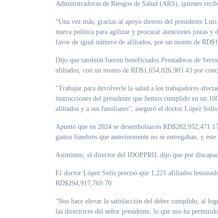
Administradoras de Riesgos de Salud (ARS), quienes rec
“Una vez más, gracias al apoyo directo del presidente Luis
nueva política para agilizar y procurar atenciones justas y
favor de igual número de afiliados, por un monto de RD$1
Dijo que también fueron beneficiados Prestadoras de Servi
afiliados, con un monto de RD$1,654,026,903.43 por conc
“Trabajar para devolverle la salud a los trabajadores afect
instrucciones del presidente que hemos cumplido en un 100 
afiliados y a sus familiares”, aseguró el doctor López Solís
Apuntó que en 2024 se desembolsaron RD$282,952,471.17 c
gastos fúnebres que anteriormente no se entregaban, y es
Asimismo, el director del IDOPPRIL dijo que por discapac
El doctor López Solís precisó que 1,221 afiliados lesionado
RD$294,917,769.70.
“Nos hace elevar la satisfacción del deber cumplido, al logr
las directrices del señor presidente, lo que nos ha permit