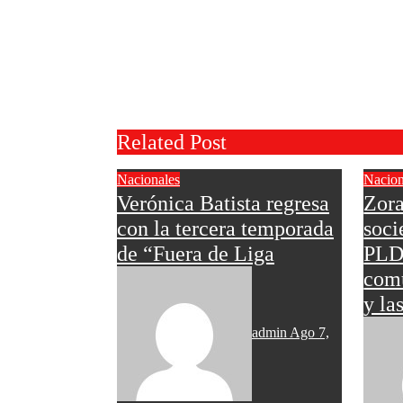
Related Post
Nacionales
Nacion
Verónica Batista regresa
Zora
con la tercera temporada
soci
de “Fuera de Liga
PLD 
comu
y la
admin
Ago 7,