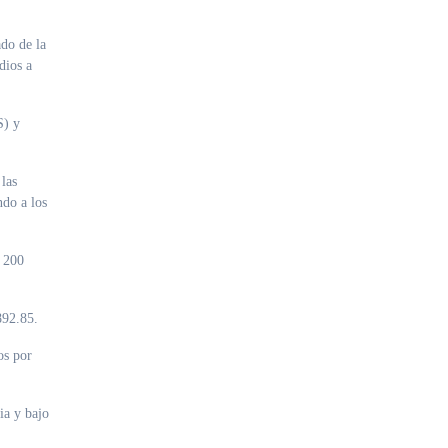
ado de la
dios a
S) y
 las
ndo a los
, 200
892.85.
os por
ia y bajo