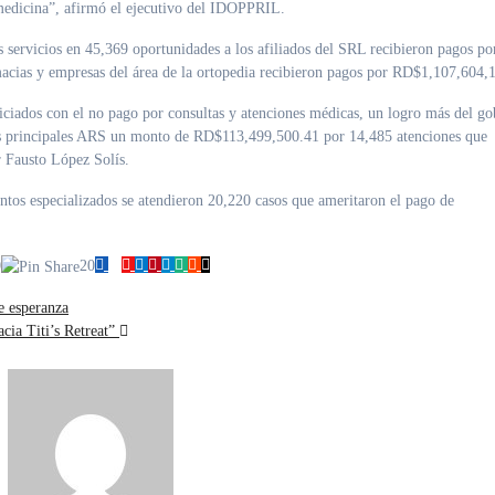
 medicina”, afirmó el ejecutivo del IDOPPRIL.
s servicios en 45,369 oportunidades a los afiliados del SRL recibieron pagos po
macias y empresas del área de la ortopedia recibieron pagos por RD$1,107,604,
iciados con el no pago por consultas y atenciones médicas, un logro más del go
 las principales ARS un monto de RD$113,499,500.41 por 14,485 atenciones que
 Fausto López Solís.
tos especializados se atendieron 20,220 casos que ameritaron el pago de
0
20
e esperanza
cia Titi’s Retreat”