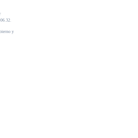
r
106.32.
bierno y