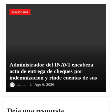
Nacionales
Administrador del INAVI encabeza
acto de entrega de cheques por
indemnización y rinde cuentas de sus
18 meses al frente de la institución de
admin
Ago 6, 2026
servicios y asistencia social
Deja una respuesta