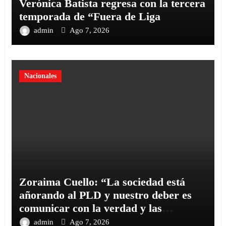
Verónica Batista regresa con la tercera
temporada de “Fuera de Liga
admin
Ago 7, 2026
Nacionales
Zoraima Cuello: “La sociedad está
añorando al PLD y nuestro deber es
comunicar con la verdad y las
evidencias
admin
Ago 7, 2026