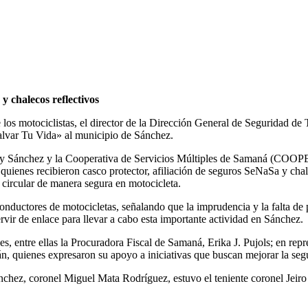
y chalecos reflectivos
 los motociclistas, el director de la Dirección General de Seguridad d
alvar Tu Vida» al municipio de Sánchez.
ary Sánchez y la Cooperativa de Servicios Múltiples de Samaná (COOPE
uienes recibieron casco protector, afiliación de seguros SeNaSa y chal
 circular de manera segura en motocicleta.
conductores de motocicletas, señalando que la imprudencia y la falta de 
ervir de enlace para llevar a cabo esta importante actividad en Sánchez.
s, entre ellas la Procuradora Fiscal de Samaná, Erika J. Pujols; en re
quienes expresaron su apoyo a iniciativas que buscan mejorar la segur
nchez, coronel Miguel Mata Rodríguez, estuvo el teniente coronel Jeir