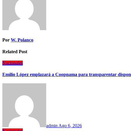
Por
W. Polanco
Related Post
Nacionales
Emilio López emplazará a Coopnama para transparentar disponib
admin
Ago 6, 2026
Nacionales