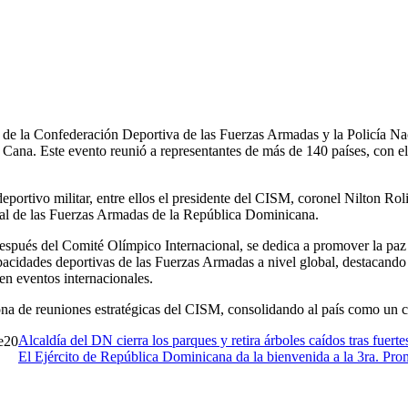
ana. Este evento reunió a representantes de más de 140 países, con el o
eportivo militar, entre ellos el presidente del CISM, coronel Nilton Ro
ral de las Fuerzas Armadas de la República Dominicana.
ués del Comité Olímpico Internacional, se dedica a promover la paz y el
capacidades deportivas de las Fuerzas Armadas a nivel global, destacando
 en eventos internacionales.
na de reuniones estratégicas del CISM, consolidando al país como un cen
Alcaldía del DN cierra los parques y retira árboles caídos tras fuertes
20
El Ejército de República Dominicana da la bienvenida a la 3ra. Pr