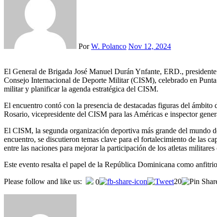
Por
W. Polanco
Nov 12, 2024
El General de Brigada José Manuel Durán Ynfante, ERD., presidente de la Confederación Deportiva de las Fuerzas Armadas y la Policía Nacional, participó en el importante encuentro de planificación del
Consejo Internacional de Deporte Militar (CISM), celebrado en Punta C
militar y planificar la agenda estratégica del CISM.
El encuentro contó con la presencia de destacadas figuras del ámbito d
Rosario, vicepresidente del CISM para las Américas e inspector gene
El CISM, la segunda organización deportiva más grande del mundo desp
encuentro, se discutieron temas clave para el fortalecimiento de las 
entre las naciones para mejorar la participación de los atletas militares
Este evento resalta el papel de la República Dominicana como anfitrio
Please follow and like us:
20
0