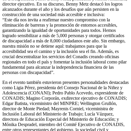
director ejecutivo. En su discurso, Benny Metz destacó los logros
alcanzados durante el año y los desafíos que aún persisten en la
construcción de una sociedad más accesible e inclusiva:
“Este día nos invita a reafirmar nuestro compromiso con la
eliminación de barreras y la promoción de entornos accesibles,
garantizando la igualdad de oportunidades para todos. Hemos
logrado sensibilizar a más de 5,000 personas y otorgar certificados
de discapacidad a más de 8,000 ciudadanos este año. Sin embargo,
nuestra misión no se detiene aquí: trabajamos para que la
accesibilidad sea el camino y la inclusión sea el fin. Además, es
crucial descentralizar los servicios del Conadis creando oficinas
regionales en todo el país y fomentar la inclusión laboral como pilar
fundamental para alcanzar la independencia financiera de las
personas con discapacidad”.
En el evento también estuvieron presentes personalidades destacadas
como Ligia Pérez, presidenta del Consejo Nacional de la Niñez y
Adolescencia (CONANI); Pedro Pablo Acevedo, expresidente de
CONADIS; Magino Corporán, exdirector ejecutivo de CONADIS;
Edgar Batista, viceministro del MINPRE; Wellington Grullón,
director de Monte Piedad; Mayrenis Corniel, viceministra de
Inclusión Laboral del Ministerio de Trabajo; Lucía Vázquez,
directora de Educación Especial del Ministerio de Educación; y
Mónika Despradel, miembro del Comité Ejecutivo de CONADIS,
entre otros representantes del gobierno, la sociedad civil y