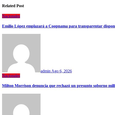
Related Post
Nacionales
Emilio López emplazará a Coopnama para transparentar disponib
admin
Ago 6, 2026
Nacionales
Milton Morrison denuncia que rechazó un presunto soborno mil