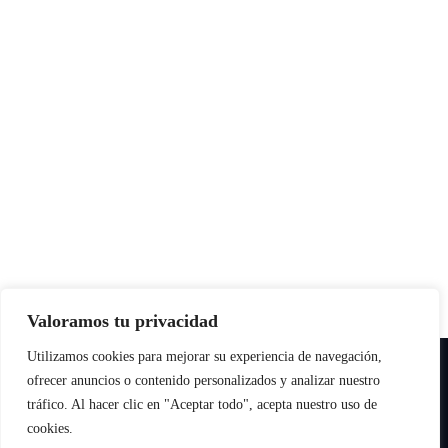
Valoramos tu privacidad
Utilizamos cookies para mejorar su experiencia de navegación,
Copyright © All rights reserved
|
Paper News
por
Themeansar
.
ofrecer anuncios o contenido personalizados y analizar nuestro
tráfico. Al hacer clic en "Aceptar todo", acepta nuestro uso de
cookies.