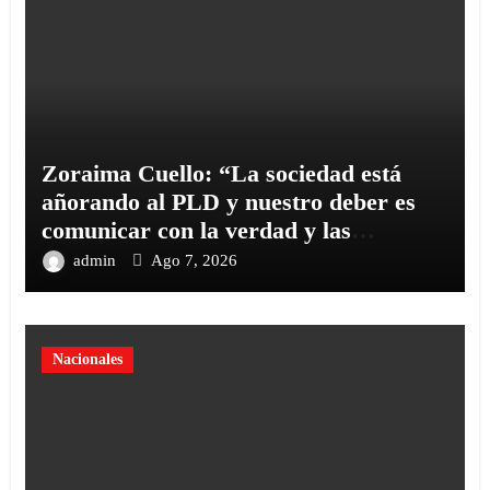
Zoraima Cuello: “La sociedad está
añorando al PLD y nuestro deber es
comunicar con la verdad y las
evidencias
admin
Ago 7, 2026
Nacionales