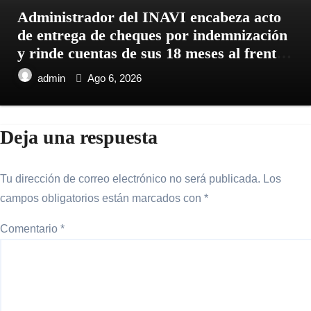
Administrador del INAVI encabeza acto
de entrega de cheques por indemnización
y rinde cuentas de sus 18 meses al frente
de la institución de servicios y asistencia
admin
Ago 6, 2026
social
Deja una respuesta
Tu dirección de correo electrónico no será publicada.
Los
campos obligatorios están marcados con
*
Comentario
*