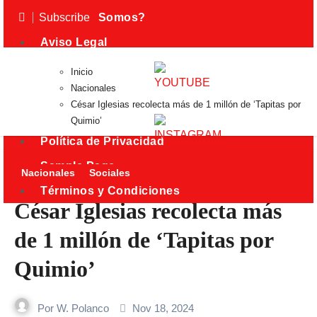
Subscribe
¿Quiénes Somos?
Aviso Legal
Contacto
Inicio
Nacionales
Elementor #365
César Iglesias recolecta más de 1 millón de ‘Tapitas por
Política de Cookies
Quimio’
Política de Privacidad
Sample Page
Nacionales
Sociales
Términos y Condiciones
César Iglesias recolecta más
de 1 millón de ‘Tapitas por
Quimio’
Por
W. Polanco
Nov 18, 2024