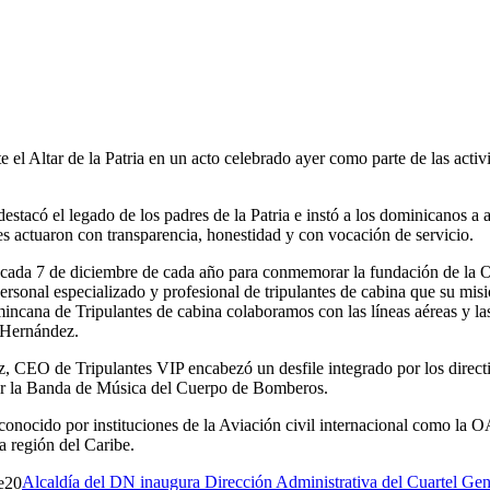
e el Altar de la Patria en un acto celebrado ayer como parte de las act
estacó el legado de los padres de la Patria e instó a los dominicanos a 
 actuaron con transparencia, honestidad y con vocación de servicio.
 cada 7 de diciembre de cada año para conmemorar la fundación de la 
onal especializado y profesional de tripulantes de cabina que su misión 
ana de Tripulantes de cabina colaboramos con las líneas aéreas y las in
 Hernández.
z, CEO de Tripulantes VIP encabezó un desfile integrado por los directiv
por la Banda de Música del Cuerpo de Bomberos.
conocido por instituciones de la Aviación civil internacional como la 
a región del Caribe.
Alcaldía del DN inaugura Dirección Administrativa del Cuartel Ge
20