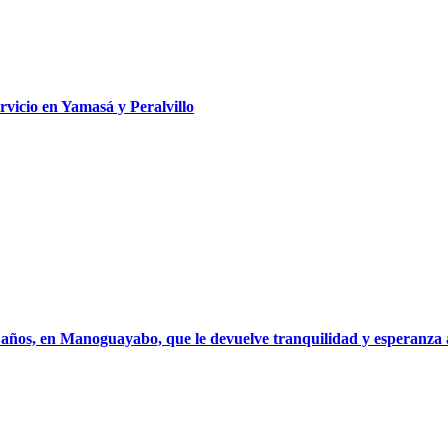
rvicio en Yamasá y Peralvillo
años, en Manoguayabo, que le devuelve tranquilidad y esperanza a