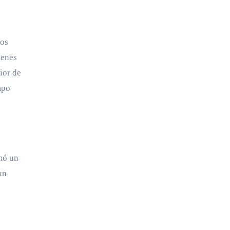
los
ienes
ior de
mpo
mó un
un