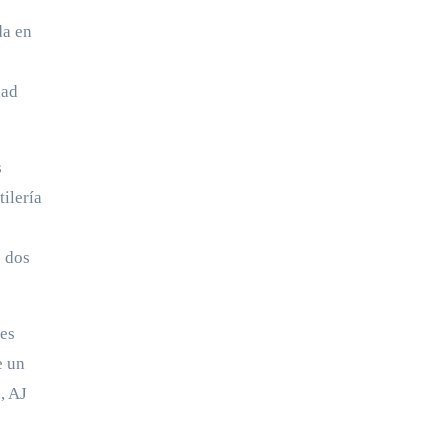
da en
dad
s
ilería
e dos
les
e un
, AJ