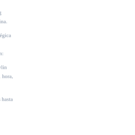
g
ina.
tégica
n:
ylin
 hora,
 hasta