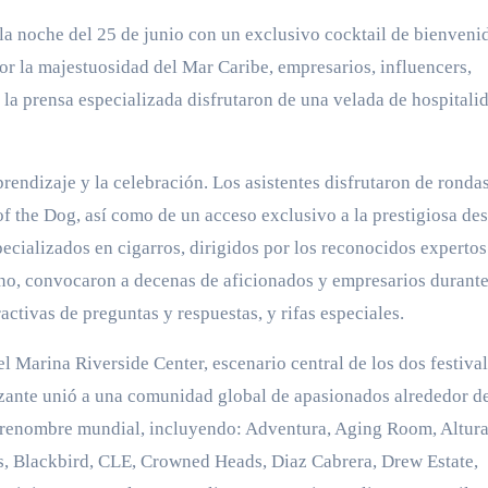
la noche del 25 de junio con un exclusivo cocktail de bienveni
r la majestuosidad del Mar Caribe, empresarios, influencers,
 la prensa especializada disfrutaron de una velada de hospitali
prendizaje y la celebración. Los asistentes disfrutaron de ronda
f the Dog, así como de un acceso exclusivo a la prestigiosa dest
ecializados en cigarros, dirigidos por los reconocidos expertos
no, convocaron a decenas de aficionados y empresarios durant
ctivas de preguntas y respuestas, y rifas especiales.
 Marina Riverside Center, escenario central de los dos festiva
izante unió a una comunidad global de apasionados alrededor d
 renombre mundial, incluyendo: Adventura, Aging Room, Altura
, Blackbird, CLE, Crowned Heads, Diaz Cabrera, Drew Estate,