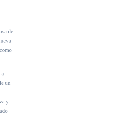
asa de
nueva
a como
 a
de un
va y
mado