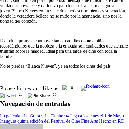
visual, sino también por el poderoso mensaje que transmite: El amor
verdadero prevalece y da fuerza para luchar. La historia sigue a la
joven Blanca Nieves en un viaje de autodescubrimiento y superación,
donde la verdadera belleza no se mide por la apariencia, sino por la
bondad del corazón.
Esta cinta promete conmover tanto a adultos como a niños,
recordándonos que la nobleza y la empatía son cualidades que siempre
triunfan sobre la maldad. Ideal para una tarde de cine con toda la
familia.
No te pierdas “Blanca Nieves”, ya en todos los cines del país.
Please follow and like us:
0
20
20
Navegación de entradas
La película «La Güira y La Tambora» llega a los cines el 1 de Mayo.
Inaugura quinta edición del Festival de Cine Fine Arts Hecho en RD