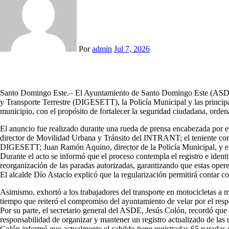
Por
admin
Jul 7, 2026
Santo Domingo Este.– El Ayuntamiento de Santo Domingo Este (ASDE), 
y Transporte Terrestre (DIGESETT), la Policía Municipal y las principa
municipio, con el propósito de fortalecer la seguridad ciudadana, orden
El anuncio fue realizado durante una rueda de prensa encabezada por e
director de Movilidad Urbana y Tránsito del INTRANT; el teniente cor
DIGESETT; Juan Ramón Aquino, director de la Policía Municipal, y el 
Durante el acto se informó que el proceso contempla el registro e identi
reorganización de las paradas autorizadas, garantizando que estas oper
El alcalde Dío Astacio explicó que la regularización permitirá contar 
Asimismo, exhortó a los trabajadores del transporte en motocicletas a ma
tiempo que reiteró el compromiso del ayuntamiento de velar por el resp
Por su parte, el secretario general del ASDE, Jesús Colón, recordó que 
responsabilidad de organizar y mantener un registro actualizado de las 
Colón informó que actualmente el cabildo tiene registradas 65 paradas