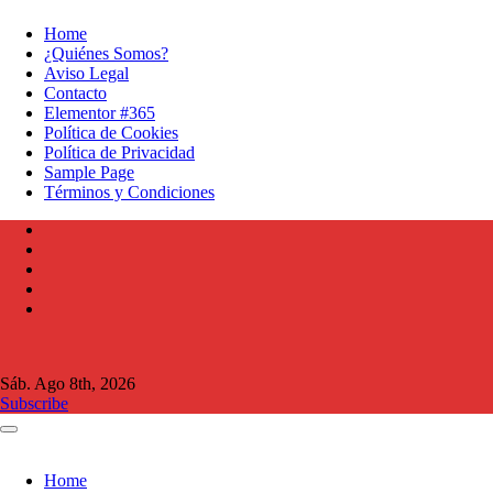
Ir
Home
al
¿Quiénes Somos?
contenido
Aviso Legal
Contacto
Elementor #365
Política de Cookies
Política de Privacidad
Sample Page
Términos y Condiciones
Sáb. Ago 8th, 2026
Subscribe
Home