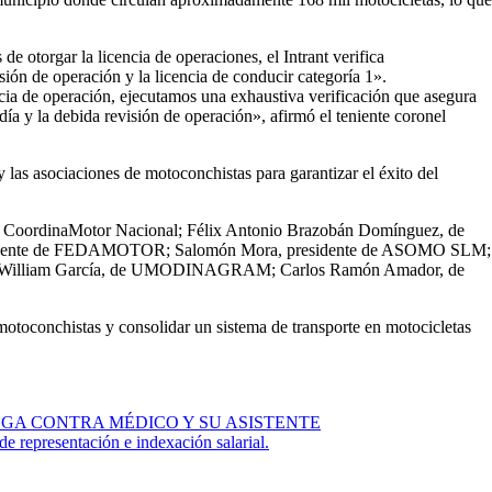
de otorgar la licencia de operaciones, el Intrant verifica
sión de operación y la licencia de conducir categoría 1».
encia de operación, ejecutamos una exhaustiva verificación que asegura
ía y la debida revisión de operación», afirmó el teniente coronel
as asociaciones de motoconchistas para garantizar el éxito del
de CoordinaMotor Nacional; Félix Antonio Brazobán Domínguez, de
presidente de FEDAMOTOR; Salomón Mora, presidente de ASOMO SLM;
IN; William García, de UMODINAGRAM; Carlos Ramón Amador, de
s motoconchistas y consolidar un sistema de transporte en motocicletas
EGA CONTRA MÉDICO Y SU ASISTENTE
de representación e indexación salarial.