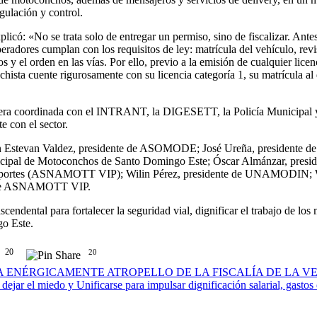
gulación y control.
licó: «No se trata solo de entregar un permiso, sino de fiscalizar. Antes 
eradores cumplan con los requisitos de ley: matrícula del vehículo, revi
s y el orden en las vías. Por ello, previo a la emisión de cualquier lic
sta cuente rigurosamente con su licencia categoría 1, su matrícula al d
era coordinada con el INTRANT, la DIGESETT, la Policía Municipal y l
 con el sector.
aron Estevan Valdez, presidente de ASOMODE; José Ureña, presidente 
unicipal de Motoconchos de Santo Domingo Este; Óscar Almánzar, 
 Transportes (ASNAMOTT VIP); Wilin Pérez, presidente de UNAMOD
s de ASNAMOTT VIP.
cendental para fortalecer la seguridad vial, dignificar el trabajo de lo
go Este.
20
20
A ENÉRGICAMENTE ATROPELLO DE LA FISCALÍA DE LA V
ejar el miedo y Unificarse para impulsar dignificación salarial, gastos 