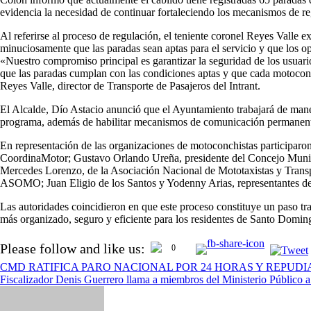
evidencia la necesidad de continuar fortaleciendo los mecanismos de re
Al referirse al proceso de regulación, el teniente coronel Reyes Valle exp
minuciosamente que las paradas sean aptas para el servicio y que los op
«Nuestro compromiso principal es garantizar la seguridad de los usuario
que las paradas cumplan con las condiciones aptas y que cada motoconchi
Reyes Valle, director de Transporte de Pasajeros del Intrant.
El Alcalde, Dío Astacio anunció que el Ayuntamiento trabajará de man
programa, además de habilitar mecanismos de comunicación permanente
En representación de las organizaciones de motoconchistas particip
CoordinaMotor; Gustavo Orlando Ureña, presidente del Concejo M
Mercedes Lorenzo, de la Asociación Nacional de Mototaxistas y
ASOMO; Juan Eligio de los Santos y Yodenny Arias, representante
Las autoridades coincidieron en que este proceso constituye un paso tras
más organizado, seguro y eficiente para los residentes de Santo Domin
Navegación
Please follow and like us:
0
de
CMD RATIFICA PARO NACIONAL POR 24 HORAS Y REPUDI
entradas
Fiscalizador Denis Guerrero llama a miembros del Ministerio Público a d