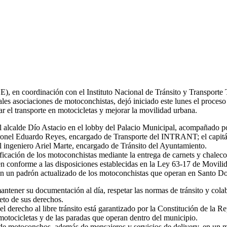
en coordinación con el Instituto Nacional de Tránsito y Transporte 
les asociaciones de motoconchistas, dejó iniciado este lunes el proces
ar el transporte en motocicletas y mejorar la movilidad urbana.
l alcalde Dío Astacio en el lobby del Palacio Municipal, acompañado p
onel Eduardo Reyes, encargado de Transporte del INTRANT; el capitán S
ingeniero Ariel Marte, encargado de Tránsito del Ayuntamiento.
ficación de los motoconchistas mediante la entrega de carnets y chalecos 
en conforme a las disposiciones establecidas en la Ley 63-17 de Movilid
con un padrón actualizado de los motoconchistas que operan en Santo Dom
ntener su documentación al día, respetar las normas de tránsito y colabo
eto de sus derechos.
el derecho al libre tránsito está garantizado por la Constitución de la
motocicletas y de las paradas que operan dentro del municipio.
 de motoconchos, además de mensajeros y servicios de delivery, en un 