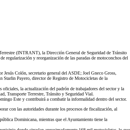
Terrestre (INTRANT), la Dirección General de Seguridad de Tránsito
o de regularización y reorganización de las paradas de motoconchos del
or Jesús Colón, secretario general del ASDE; Joel Gneco Gross,
tarlin Payero, director de Registro de Motocicletas de la
oficiales, la actualización del padrón de trabajadores del sector y la
ad, Transporte Terrestre, Tránsito y Seguridad Vial.
ingo Este y contribuirá a combatir la informalidad dentro del sector.
rar con las autoridades durante los procesos de fiscalización, al
 República Dominicana, mientras que el Ayuntamiento tiene la
municipio donde circulan aproximadamente 168 mil motocicletas, lo que