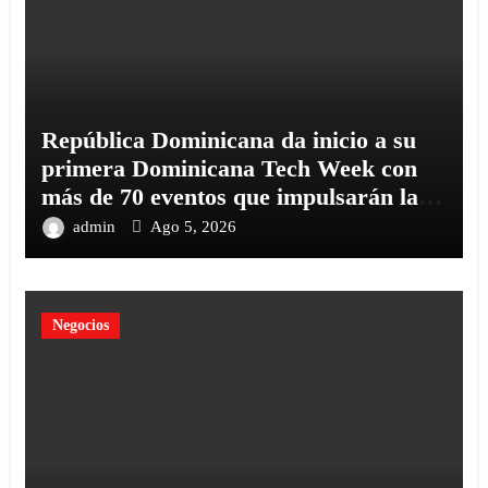
República Dominicana da inicio a su
primera Dominicana Tech Week con
más de 70 eventos que impulsarán la
innovación del país
admin
Ago 5, 2026
Negocios