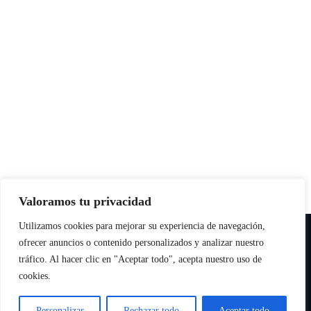
Valoramos tu privacidad
Utilizamos cookies para mejorar su experiencia de navegación,
Copyright © All rights reserved
|
Paper News
por
Themeansar
.
ofrecer anuncios o contenido personalizados y analizar nuestro
tráfico. Al hacer clic en "Aceptar todo", acepta nuestro uso de
cookies.
Personalizar
Rechazar todo
Aceptar todo