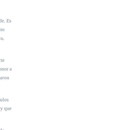
de. Es
 no
a,
rte
onor a
zaron
tulos
 y que