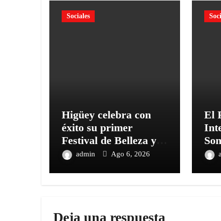
Sociales
Soci
Higüey celebra con
El 
éxito su primer
Int
Festival de Belleza y
Som
Emprendimiento
Oco
admin
Ago 6, 2026
ded
bio
Deja una respuesta