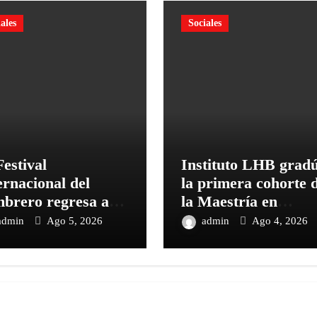
ales
Sociales
Festival
Instituto LHB grad
ernacional del
la primera cohorte 
brero regresa a
la Maestría en
a con una edición
Educación con
admin
Ago 5, 2026
admin
Ago 4, 2026
icada a la
Enfoque STEM en
diversidad
República Dominic