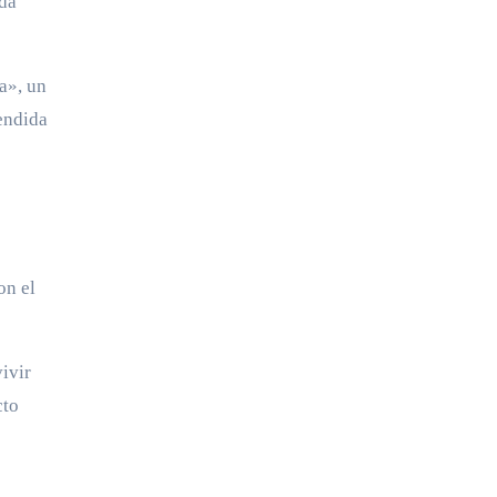
ida
a», un
cendida
on el
vivir
cto