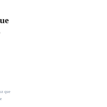
que
o
luz que
ue