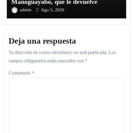
Manoguayabo, que le devuelve
tranquilidad y esperanza a toda su
admin
Ago 5, 2026
familia
Deja una respuesta
Tu dirección de correo electrónico no será publicada.
Los
campos obligatorios están marcados con
*
Comentario
*