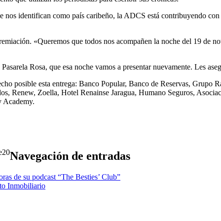
ue nos identifican como país caribeño, la ADCS está contribuyendo con 
sta premiación. «Queremos que todos nos acompañen la noche del 19 de 
ista Pasarela Rosa, que esa noche vamos a presentar nuevamente. Les a
echo posible esta entrega: Banco Popular, Banco de Reservas, Grupo R
iados, Renew, Zoella, Hotel Renainse Jaragua, Humano Seguros, Asoc
ty Academy.
20
Navegación de entradas
doras de su podcast “The Besties’ Club”
to Inmobiliario