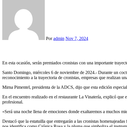
Por
admin
Nov 7, 2024
En esta ocasión, serán premiados cronistas con una importante trayecto
Santo Domingo, miércoles 6 de noviembre de 2024.- Durante un cocte
reconocimiento a la trayectoria de cronistas, empresas que realizan una 
Mirna Pimentel, presidenta de la ADCS, dijo que esta edición especial
En el encuentro realizado en el restaurante La Vinatería, explicó que e
profesional.
«Será una noche llena de emociones donde exaltaremos a muchos miemb
Destacó que la estatuilla que entregarán a las cronistas homenajeadas f
nos identifica como Crónica Rosa y la pluma que simboliza el instrumen