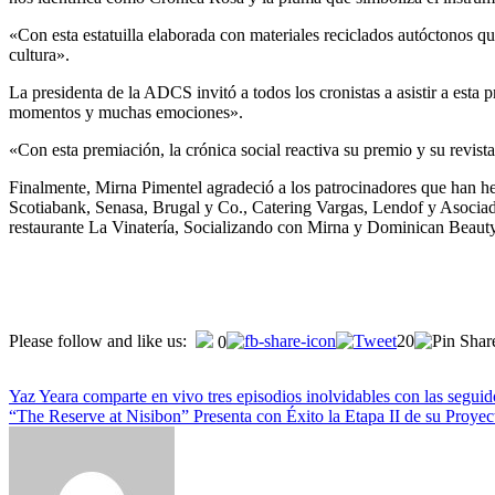
«Con esta estatuilla elaborada con materiales reciclados autóctonos q
cultura».
La presidenta de la ADCS invitó a todos los cronistas a asistir a e
momentos y muchas emociones».
«Con esta premiación, la crónica social reactiva su premio y su rev
Finalmente, Mirna Pimentel agradeció a los patrocinadores que han h
Scotiabank, Senasa, Brugal y Co., Catering Vargas, Lendof y Asoc
restaurante La Vinatería, Socializando con Mirna y Dominican Beau
Please follow and like us:
20
0
Yaz Yeara comparte en vivo tres episodios inolvidables con las segui
“The Reserve at Nisibon” Presenta con Éxito la Etapa II de su Proyec