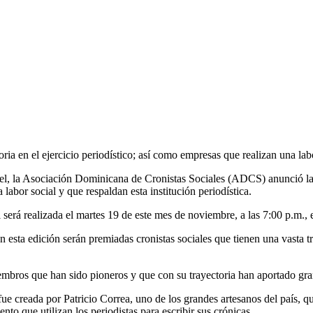
ria en el ejercicio periodístico; así como empresas que realizan una labo
l, la Asociación Dominicana de Cronistas Sociales (ADCS) anunció la 
labor social y que respaldan esta institución periodística.
 será realizada el martes 19 de este mes de noviembre, a las 7:00 p.m., 
n esta edición serán premiadas cronistas sociales que tienen una vasta tr
ros que han sido pioneros y que con su trayectoria han aportado grand
ue creada por Patricio Correa, uno de los grandes artesanos del país, qui
to que utilizan los periodistas para escribir sus crónicas.