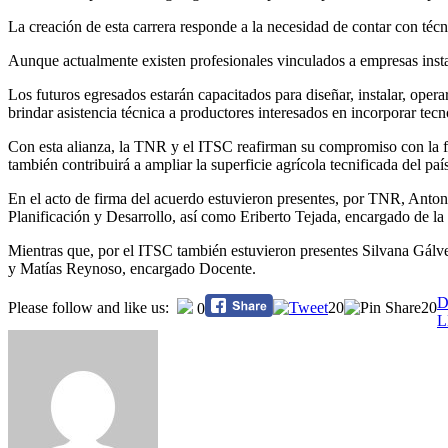
La creación de esta carrera responde a la necesidad de contar con técni
Aunque actualmente existen profesionales vinculados a empresas instal
Los futuros egresados estarán capacitados para diseñar, instalar, opera
brindar asistencia técnica a productores interesados en incorporar te
Con esta alianza, la TNR y el ITSC reafirman su compromiso con la for
también contribuirá a ampliar la superficie agrícola tecnificada del paí
En el acto de firma del acuerdo estuvieron presentes, por TNR, Anto
Planificación y Desarrollo, así como Eriberto Tejada, encargado de la
Mientras que, por el ITSC también estuvieron presentes Silvana Gálve
y Matías Reynoso, encargado Docente.
Navegación
D
Please follow and like us:
20
20
0
L
de
entradas