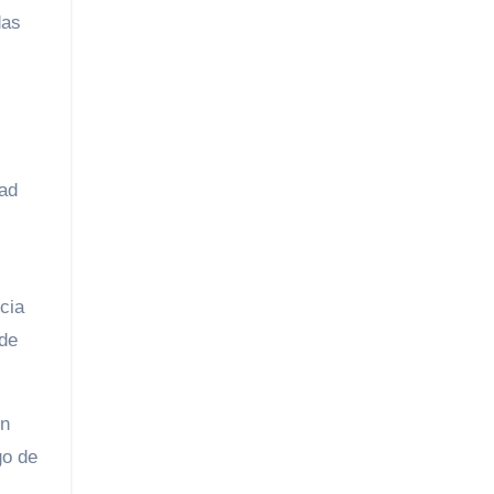
das
dad
cia
 de
ín
go de