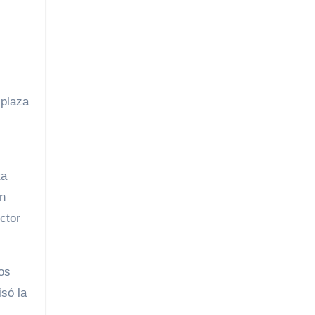
 plaza
ta
ón
ctor
os
só la