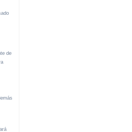
sado
nte de
ya
además
ará