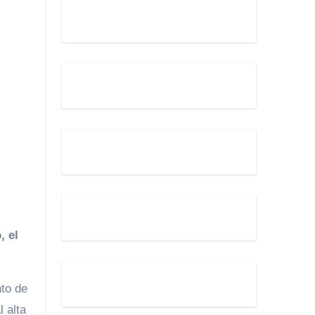
, el
nto de
 alta