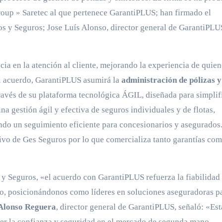
roup » Saretec al que pertenece GarantiPLUS; han firmado el
os y Seguros; Jose Luís Alonso, director general de GarantiPLU
.
cia en la atención al cliente, mejorando la experiencia de quien
l acuerdo, GarantiPLUS asumirá la
administración de pólizas y
ravés de su plataforma tecnológica ÁGIL, diseñada para simplif
una gestión ágil y efectiva de seguros individuales y de flotas,
ndo un seguimiento eficiente para concesionarios y asegurados
vo de Ges Seguros por lo que comercializa tanto garantías co
 y Seguros, «el acuerdo con GarantiPLUS refuerza la fiabilidad
do, posicionándonos como líderes en soluciones aseguradoras pa
 Alonso Reguera
, director general de GarantiPLUS, señaló: «Est
cer la confianza y seguridad en el mercado de segunda mano,