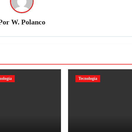
Por
W. Polanco
nología
Tecnología