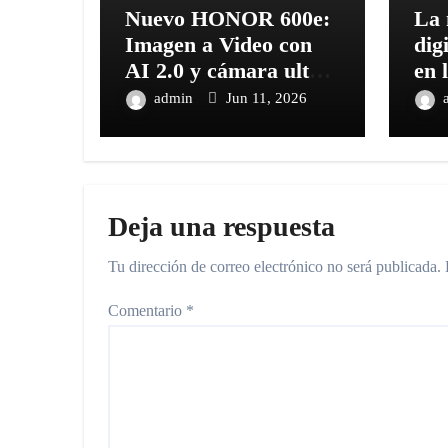
Nuevo HONOR 600e:
La 
Imagen a Video con
dig
AI 2.0 y cámara ultra
en 
nítida de 108MP al
Exp
admin
Jun 11, 2026
alcance de todos
Deja una respuesta
Tu dirección de correo electrónico no será publicada.
Comentario
*