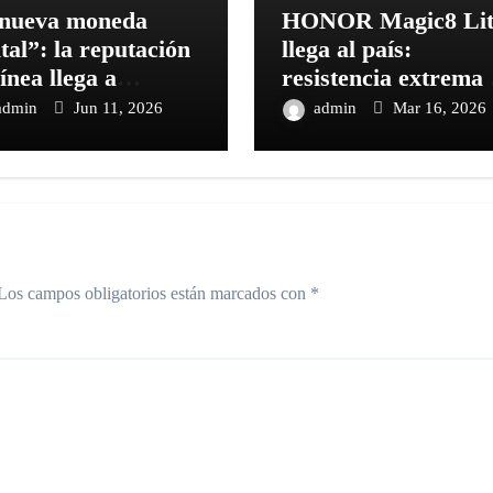
nueva moneda
HONOR Magic8 Lit
ital”: la reputación
llega al país:
línea llega a
resistencia extrema 
oturismo 2026
suite de AI
admin
Jun 11, 2026
admin
Mar 16, 2026
Los campos obligatorios están marcados con
*