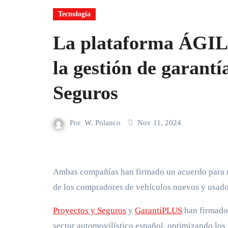
Tecnología
La plataforma ÁGIL
la gestión de garant
Seguros
Por
W. Polanco
Nov 11, 2024
Ambas compañías han firmado un acuerdo para mejorar la eficacia y rapidez en la atención, mejorando la experiencia
de los compradores de vehículos nuevos y usad
Proyectos y Seguros
y
GarantiPLUS
han firmado 
sector automovilístico español, optimizando los 