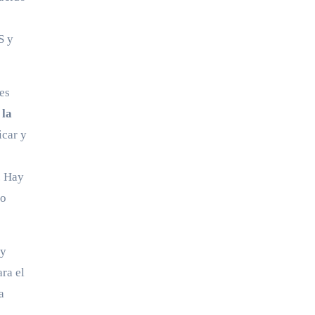
S y
es
 la
icar y
. Hay
mo
 y
ra el
a