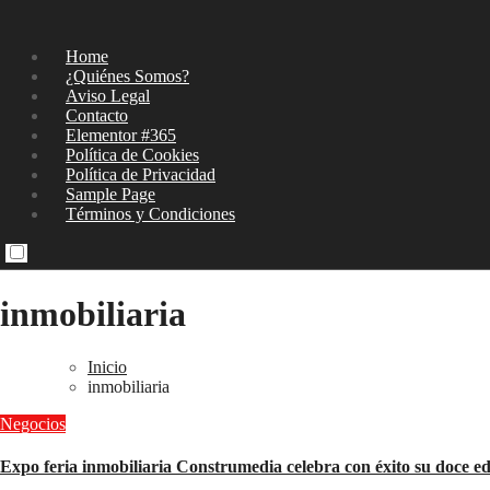
Home
¿Quiénes Somos?
Aviso Legal
Contacto
Elementor #365
Política de Cookies
Política de Privacidad
Sample Page
Términos y Condiciones
inmobiliaria
Inicio
inmobiliaria
Negocios
Expo feria inmobiliaria Construmedia celebra con éxito su doce ed