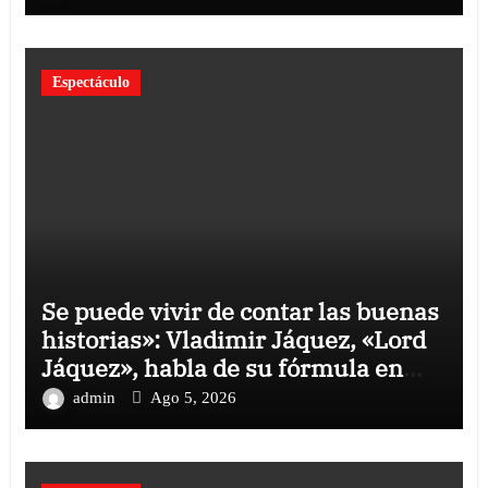
Espectáculo
Se puede vivir de contar las buenas
historias»: Vladimir Jáquez, «Lord
Jáquez», habla de su fórmula en
«Cinco Palabras
admin
Ago 5, 2026