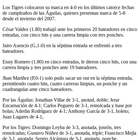
Los Tigres colocaron su marca en 4-0 en los últimos catorce fechas
de cumpleaños de las Águilas, quienes presentan marca de 5-8
desde el invierno del 2007.
César Valdez (1.80) trabajó ante los primeros 20 bateadores en cinco
entradas, con cinco hits y una carrera limpia con tres ponches.
Jairo Asencio (G,1-0) en la séptima entrada se enfrentó a tres
bateadores.
Enny Romero (1.80) en cinco entradas, le dieron cinco hits, con una
carrera limpia y tres ponches ante 19 bateadores.
Jhan Mariñez (P,0-1) solo pudo sacar un out en la séptima entrada,
permitiendo cuatro hits, cuatro carreras limpias, un ponche y un
cuadrangular ante cinco bateadores.
Por las Águilas: Jonathan Villar de 3-1, anotad, doble; Jerar
Encarnación de 4-1; Carlos Peguero de 3-1, remolcada y base por
bolas; Aderlin Rodríguez de 4-1; Anthony García de 3-1, boleto;
Juan Lagares de 4-1,
Por los Tigres: Domingo Leyba de 3-3, anotada, jonrón, tres
remolcadas; Gustavo Núñez de 3-1, anotada, triple; Francisco Mejía
de 3-1, anotada; Sergio Alcántara de 3-1, anotada, ponche.