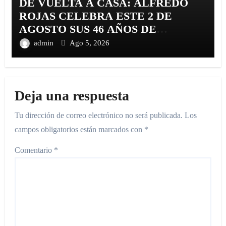
DE VUELTA A CASA: ALFREDO
ROJAS CELEBRA ESTE 2 DE
AGOSTO SUS 46 AÑOS DE
TRAYECTORIA CON EL
admin
Ago 5, 2026
RELANZAMIENTO DE «ALFREDO
ROJAS Y SU CARIBE SHOW»
Deja una respuesta
Tu dirección de correo electrónico no será publicada.
Los
campos obligatorios están marcados con
*
Comentario
*