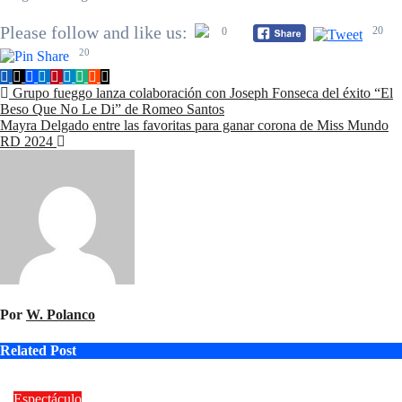
Please follow and like us:
20
0
20
Navegación
Grupo fueggo lanza colaboración con Joseph Fonseca del éxito “El
Beso Que No Le Di” de Romeo Santos
de
Mayra Delgado entre las favoritas para ganar corona de Miss Mundo
entradas
RD 2024
Por
W. Polanco
Related Post
Espectáculo