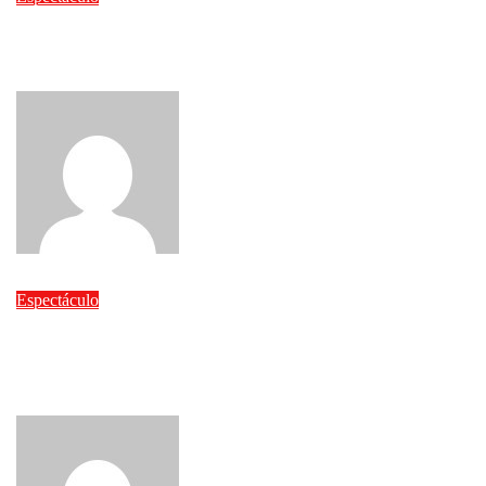
La agenda del cine: Spider-Man, Odisea, Veneno, Buñuel,
Andrea, Melodrama y cine clásico y autoral
admin
Ago 5, 2026
Espectáculo
Se puede vivir de contar las buenas historias»: Vladimir
Jáquez, «Lord Jáquez», habla de su fórmula en «Cinco
Palabras